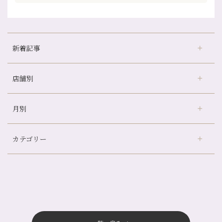
新着記事
店舗別
どのくらいのペースで通うのがおすすめ？
冷房の効きすぎた場所にずっといると、、、
月別
さがの温泉天山の湯店
（9）
山科駅前店24周年！
デュー阪急山田店
（24）
自律神経を整えて暑い夏を元気に過ごしましょう！
カテゴリー
伏見大手筋店
（77）
帰省前に体を整えておくメリット
2026年
北山店
（93）
夏の疲れを感じていませんか？「夏バテ爽快コース」のご紹介🌿
8月
（3）
プライベート
（815）
2025年
十三店
（136）
金券キャンペーン真っ最中です！！
7月
（11）
サロンのNEWS
（200）
四条大宮店
（108）
12月
（8）
意外と？夏にお勧めな組み合わせ☆
2024年
6月
（11）
おすすめメニュー
（98）
四条河原町店
（122）
11月
（11）
夏本番！お祭り、花火とゆめみしと…
5月
（12）
その他
（58）
12月
（11）