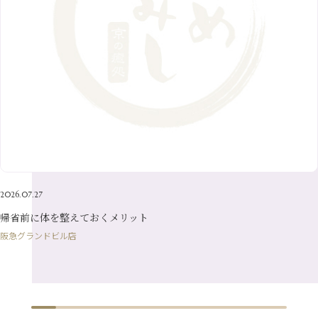
8月
（10）
3月
（9）
11月
（20）
6月
（8）
1月
（7）
9月
（14）
4月
（13）
7月
（9）
2月
（10）
10月
（21）
5月
（7）
8月
（13）
3月
（10）
6月
（17）
1月
（9）
9月
（15）
4月
（14）
7月
（14）
2月
（10）
5月
（23）
8月
（24）
3月
（7）
6月
（22）
1月
（9）
4月
（23）
7月
（21）
2月
（9）
5月
（21）
3月
（19）
6月
（15）
1月
（12）
4月
（21）
2月
（16）
5月
（13）
3月
（19）
1月
（8）
4月
（7）
2月
（16）
2026.07.27
1月
（10）
帰省前に体を整えておくメリット
阪急グランドビル店