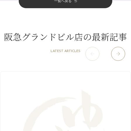
一覧へ戻る
四条烏丸店
（158）
2023年
10月
（9）
白髪対策(◎_◎)
4月
（11）
11月
（15）
山科駅前店
（98）
9月
（8）
みだらし豆☆
12月
（1）
3月
（14）
2022年
10月
（13）
枚方店
（106）
8月
（8）
夏こそ足のむくみ対策♪
11月
（4）
2月
（11）
9月
（13）
淀屋橋odona店
12月
（6）
（21）
7月
（9）
阪急グランドビル店の最新記事
2021年
10月
（5）
1月
（10）
8月
（15）
肥後橋店
11月
（5）
（26）
6月
（10）
9月
（4）
12月
（6）
7月
（16）
2020年
草津店
10月
（44）
（8）
5月
（10）
LATEST ARTICLES
8月
（5）
11月
（8）
3月
（1）
西院店
9月
（126）
（7）
4月
（12）
12月
（10）
6月
（3）
2019年
10月
（9）
1月
（1）
阪急グランドビル店
8月
（7）
（18）
3月
（13）
11月
（8）
5月
（5）
9月
（8）
12月
（9）
高槻店
7月
（121）
（5）
2月
（12）
2018年
10月
（10）
4月
（6）
8月
（7）
11月
（8）
6月
（9）
1月
（9）
9月
（9）
3月
（5）
12月
（36）
7月
（9）
2017年
10月
（9）
5月
（9）
8月
（10）
2月
（5）
11月
（36）
6月
（8）
9月
（6）
4月
（6）
12月
（9）
7月
（8）
1月
（5）
2016年
10月
（23）
5月
（9）
8月
（10）
3月
（9）
11月
（17）
6月
（8）
9月
（6）
4月
（9）
12月
（18）
7月
（6）
2月
（8）
10月
（10）
5月
（10）