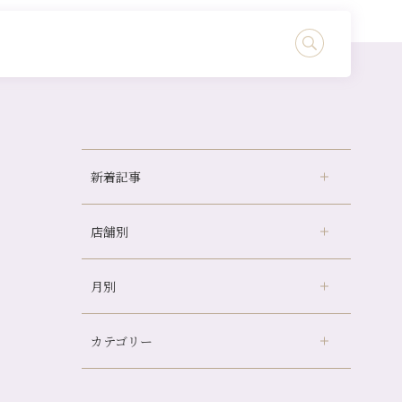
新着記事
店舗別
どのくらいのペースで通うのがおすすめ？
冷房の効きすぎた場所にずっといると、、、
月別
さがの温泉天山の湯店
（9）
山科駅前店24周年！
デュー阪急山田店
（24）
自律神経を整えて暑い夏を元気に過ごしまし
ょう！
カテゴリー
伏見大手筋店
（77）
2026年
帰省前に体を整えておくメリット
北山店
（93）
8月
（3）
夏の疲れを感じていませんか？「夏バテ爽快
プライベート
（815）
2025年