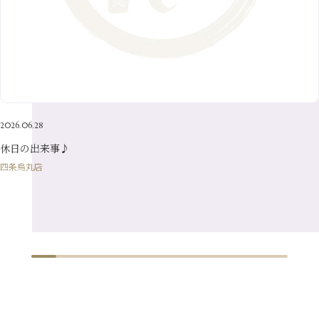
5月
（23）
8月
（24）
3月
（7）
6月
（22）
1月
（9）
4月
（23）
7月
（21）
2月
（9）
5月
（21）
3月
（19）
6月
（15）
1月
（12）
4月
（21）
2月
（16）
5月
（13）
3月
（19）
1月
（8）
4月
（7）
2月
（16）
2026.06.28
1月
（10）
休日の出来事♪
四条烏丸店