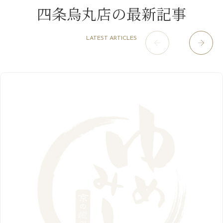
淀屋橋odona店
12月
（6）
（21）
7月
（9）
四条烏丸店の最新記事
2021年
10月
（5）
1月
（10）
8月
（15）
肥後橋店
11月
（5）
（26）
6月
（10）
9月
（4）
12月
（6）
7月
（16）
2020年
草津店
10月
（44）
（8）
5月
（10）
LATEST ARTICLES
8月
（5）
11月
（8）
3月
（1）
西院店
9月
（126）
（7）
4月
（12）
12月
（10）
6月
（3）
2019年
10月
（9）
1月
（1）
阪急グランドビル店
8月
（7）
（18）
3月
（13）
11月
（8）
5月
（5）
9月
（8）
12月
（9）
高槻店
7月
（121）
（5）
2月
（12）
2018年
10月
（10）
4月
（6）
8月
（7）
11月
（8）
6月
（9）
1月
（9）
9月
（9）
3月
（5）
12月
（36）
7月
（9）
2017年
10月
（9）
5月
（9）
8月
（10）
2月
（5）
11月
（36）
6月
（8）
9月
（6）
4月
（6）
12月
（9）
7月
（8）
1月
（5）
2016年
10月
（23）
5月
（9）
8月
（10）
3月
（9）
11月
（17）
6月
（8）
9月
（6）
4月
（9）
12月
（18）
7月
（6）
2月
（8）
10月
（10）
5月
（10）
8月
（10）
3月
（9）
11月
（20）
6月
（8）
1月
（7）
9月
（14）
4月
（13）
7月
（9）
2月
（10）
10月
（21）
5月
（7）
8月
（13）
3月
（10）
6月
（17）
1月
（9）
9月
（15）
4月
（14）
7月
（14）
2月
（10）