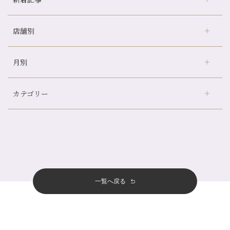
店舗別
どのくらいのペースで通うのがおすすめ？
冷房の効きすぎた場所にずっといると、、、
月別
さがの温泉天山の湯店
（9）
山科駅前店24周年！
デュー阪急山田店
（24）
自律神経を整えて暑い夏を元気に過ごしましょう！
カテゴリー
伏見大手筋店
（77）
帰省前に体を整えておくメリット
2026年
北山店
（93）
夏の疲れを感じていませんか？「夏バテ爽快コース」のご紹介🌿
8月
（3）
プライベート
（815）
2025年
十三店
（136）
金券キャンペーン真っ最中です！！
7月
（11）
サロンのNEWS
（200）
四条大宮店
（108）
12月
（8）
意外と？夏にお勧めな組み合わせ☆
2024年
6月
（11）
おすすめメニュー
（98）
四条河原町店
（122）
11月
（11）
夏本番！お祭り、花火とゆめみしと…
5月
（12）
その他
（58）
12月
（11）
一覧へ戻る
四条烏丸店
（158）
2023年
10月
（9）
白髪対策(◎_◎)
4月
（11）
11月
（15）
山科駅前店
（98）
9月
（8）
みだらし豆☆
12月
（1）
3月
（14）
2022年
10月
（13）
枚方店
（106）
8月
（8）
夏こそ足のむくみ対策♪
11月
（4）
2月
（11）
9月
（13）