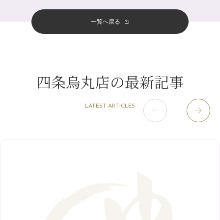
おすすめメニュー
（98）
四条河原町店
（122）
11月
（11）
夏本番！お祭り、花火とゆめみしと…
5月
（12）
その他
（58）
12月
（11）
一覧へ戻る
四条烏丸店
（158）
2023年
10月
（9）
白髪対策(◎_◎)
4月
（11）
11月
（15）
山科駅前店
（98）
9月
（8）
みだらし豆☆
12月
（1）
3月
（14）
2022年
10月
（13）
枚方店
（106）
8月
（8）
夏こそ足のむくみ対策♪
11月
（4）
2月
（11）
9月
（13）
淀屋橋odona店
12月
（6）
（21）
7月
（9）
四条烏丸店の最新記事
2021年
10月
（5）
1月
（10）
8月
（15）
肥後橋店
11月
（5）
（26）
6月
（10）
9月
（4）
12月
（6）
7月
（16）
2020年
草津店
10月
（44）
（8）
5月
（10）
LATEST ARTICLES
8月
（5）
11月
（8）
3月
（1）
西院店
9月
（126）
（7）
4月
（12）
12月
（10）
6月
（3）
2019年
10月
（9）
1月
（1）
阪急グランドビル店
8月
（7）
（18）
3月
（13）
11月
（8）
5月
（5）
9月
（8）
12月
（9）
高槻店
7月
（121）
（5）
2月
（12）
2018年
10月
（10）
4月
（6）
8月
（7）
11月
（8）
6月
（9）
1月
（9）
9月
（9）
3月
（5）
12月
（36）
7月
（9）
2017年
10月
（9）
5月
（9）
8月
（10）
2月
（5）
11月
（36）
6月
（8）
9月
（6）
4月
（6）
12月
（9）
7月
（8）
1月
（5）
2016年
10月
（23）
5月
（9）
8月
（10）
3月
（9）
11月
（17）