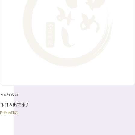
6月
（8）
9月
（6）
4月
（9）
12月
（18）
7月
（6）
2月
（8）
10月
（10）
5月
（10）
8月
（10）
3月
（9）
11月
（20）
6月
（8）
1月
（7）
9月
（14）
4月
（13）
7月
（9）
2月
（10）
10月
（21）
5月
（7）
8月
（13）
3月
（10）
6月
（17）
1月
（9）
9月
（15）
4月
（14）
7月
（14）
2月
（10）
5月
（23）
8月
（24）
3月
（7）
6月
（22）
1月
（9）
4月
（23）
7月
（21）
2月
（9）
5月
（21）
3月
（19）
6月
（15）
1月
（12）
4月
（21）
2月
（16）
5月
（13）
3月
（19）
1月
（8）
4月
（7）
2月
（16）
2026.06.28
1月
（10）
休日の出来事♪
四条烏丸店