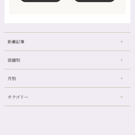
新着記事
店舗別
どのくらいのペースで通うのがおすすめ？
冷房の効きすぎた場所にずっといると、、、
月別
さがの温泉天山の湯店
（9）
山科駅前店24周年！
デュー阪急山田店
（24）
自律神経を整えて暑い夏を元気に過ごしましょう！
カテゴリー
伏見大手筋店
（77）
帰省前に体を整えておくメリット
2026年
北山店
（93）
夏の疲れを感じていませんか？「夏バテ爽快コース」のご紹介🌿
8月
（3）
プライベート
（815）
2025年
十三店
（136）
金券キャンペーン真っ最中です！！
7月
（11）
サロンのNEWS
（200）
四条大宮店
（108）
12月
（8）
意外と？夏にお勧めな組み合わせ☆
2024年
6月
（11）