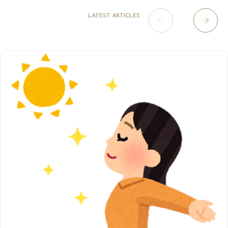
9月
（4）
12月
（6）
7月
（16）
2020年
草津店
10月
（44）
（8）
5月
（10）
LATEST ARTICLES
8月
（5）
11月
（8）
3月
（1）
西院店
9月
（126）
（7）
4月
（12）
12月
（10）
6月
（3）
2019年
10月
（9）
1月
（1）
阪急グランドビル店
8月
（7）
（18）
3月
（13）
11月
（8）
5月
（5）
9月
（8）
12月
（9）
高槻店
7月
（121）
（5）
2月
（12）
2018年
10月
（10）
4月
（6）
8月
（7）
11月
（8）
6月
（9）
1月
（9）
9月
（9）
3月
（5）
12月
（36）
7月
（9）
2017年
10月
（9）
5月
（9）
8月
（10）
2月
（5）
11月
（36）
6月
（8）
9月
（6）
4月
（6）
12月
（9）
7月
（8）
1月
（5）
2016年
10月
（23）
5月
（9）
8月
（10）
3月
（9）
11月
（17）
6月
（8）
9月
（6）
4月
（9）
12月
（18）
7月
（6）
2月
（8）
10月
（10）
5月
（10）
8月
（10）
3月
（9）
11月
（20）
6月
（8）
1月
（7）
9月
（14）
4月
（13）
7月
（9）
2月
（10）
10月
（21）
5月
（7）
8月
（13）
3月
（10）
6月
（17）
1月
（9）
9月
（15）
4月
（14）
7月
（14）
2月
（10）
5月
（23）
8月
（24）
3月
（7）
6月
（22）
1月
（9）
4月
（23）