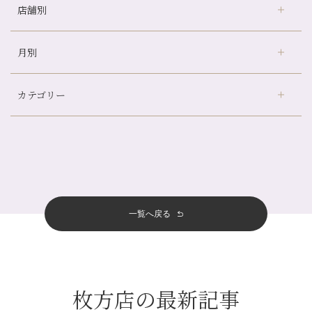
店舗別
冷房の効きすぎた場所にずっといると、、、
山科駅前店24周年！
月別
さがの温泉天山の湯店
（9）
自律神経を整えて暑い夏を元気に過ごしましょう！
デュー阪急山田店
（24）
帰省前に体を整えておくメリット
カテゴリー
伏見大手筋店
（77）
夏の疲れを感じていませんか？「夏バテ爽快コース」のご紹介🌿
2026年
北山店
（93）
金券キャンペーン真っ最中です！！
8月
（2）
プライベート
（815）
2025年
十三店
（136）
意外と？夏にお勧めな組み合わせ☆
7月
（11）
サロンのNEWS
（200）
四条大宮店
（108）
12月
（8）
夏本番！お祭り、花火とゆめみしと…
2024年
6月
（11）
おすすめメニュー
（98）
四条河原町店
（121）
11月
（11）
白髪対策(◎_◎)
5月
（12）
その他
（58）
12月
（11）
一覧へ戻る
四条烏丸店
（158）
2023年
10月
（9）
みだらし豆☆
4月
（11）
11月
（15）
山科駅前店
（98）
9月
（8）
夏こそ足のむくみ対策♪
12月
（1）
3月
（14）
2022年
10月
（13）
枚方店
（106）
8月
（8）
７月に入りましたね(*^^*)
11月
（4）
2月
（11）
9月
（13）
淀屋橋odona店
12月
（6）
（21）
7月
（9）
枚方店の最新記事
2021年
10月
（5）
1月
（10）
8月
（15）
肥後橋店
11月
（5）
（26）
6月
（10）