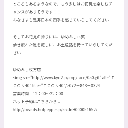
ところもあるようなので、もう少しはお花見を楽しむチ
ャンスがありそうです！！
みなさまも是非日本の四季を感じていらしてください
そしてお花見の帰りには、ゆめみしへ笑
歩き疲れた足を癒しに、お土産話を持っていらしてくだ
さい
ゆめみし枚方店
<img src=”http://www.kyo2.jp/img/face/050.gif” alt=”Ｉ
ＣＯＮ40″ title=”ＩＣＯＮ40″/>072－843－0324
営業時間 12：00～22：00
ネット予約はこちらから↓
http://beauty.hotpepper.jp/kr/slnH000051652/