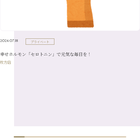
7月
（21）
2月
（9）
5月
（21）
3月
（19）
6月
（15）
1月
（12）
4月
（21）
2月
（16）
5月
（13）
3月
（19）
1月
（8）
4月
（7）
2月
（16）
2024.07.18
プライベート
1月
（10）
幸せホルモン「セロトニン」で元気な毎日を！
枚方店