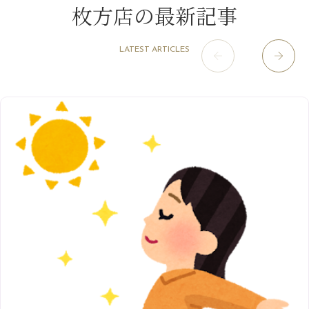
淀屋橋odona店
12月
（6）
（21）
7月
（9）
枚方店の最新記事
2021年
10月
（5）
1月
（10）
8月
（15）
肥後橋店
11月
（5）
（26）
6月
（10）
9月
（4）
12月
（6）
7月
（16）
2020年
草津店
10月
（44）
（8）
5月
（10）
LATEST ARTICLES
8月
（5）
11月
（8）
3月
（1）
西院店
9月
（126）
（7）
4月
（12）
12月
（10）
6月
（3）
2019年
10月
（9）
1月
（1）
阪急グランドビル店
8月
（7）
（18）
3月
（13）
11月
（8）
5月
（5）
9月
（8）
12月
（9）
高槻店
7月
（121）
（5）
2月
（12）
2018年
10月
（10）
4月
（6）
8月
（7）
11月
（8）
6月
（9）
1月
（9）
9月
（9）
3月
（5）
12月
（36）
7月
（9）
2017年
10月
（9）
5月
（9）
8月
（10）
2月
（5）
11月
（36）
6月
（8）
9月
（6）
4月
（6）
12月
（9）
7月
（8）
1月
（5）
2016年
10月
（23）
5月
（9）
8月
（10）
3月
（9）
11月
（17）
6月
（8）
9月
（6）
4月
（9）
12月
（18）
7月
（6）
2月
（8）
10月
（10）
5月
（10）
8月
（10）
3月
（9）
11月
（20）
6月
（8）
1月
（7）
9月
（14）
4月
（13）
7月
（9）
2月
（10）
10月
（21）
5月
（7）
8月
（13）
3月
（10）
6月
（17）
1月
（9）
9月
（15）
4月
（14）
7月
（14）
2月
（10）
5月
（23）