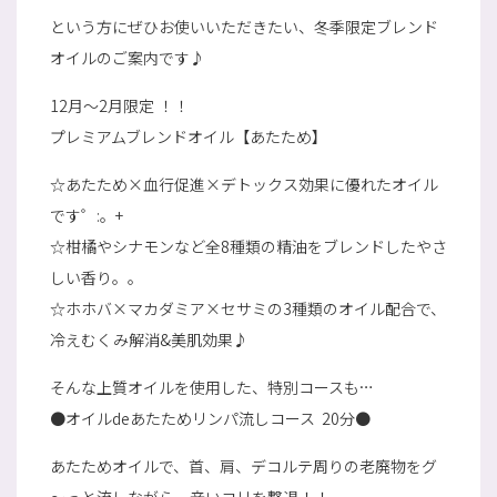
という方にぜひお使いいただきたい、冬季限定ブレンド
オイルのご案内です♪
12月～2月限定 ！！
プレミアムブレンドオイル【あたため】
☆あたため×血行促進×デトックス効果に優れたオイル
です゜:。+
☆柑橘やシナモンなど全8種類の精油をブレンドしたやさ
しい香り。。
☆ホホバ×マカダミア×セサミの3種類のオイル配合で、
冷えむくみ解消&美肌効果♪
そんな上質オイルを使用した、特別コースも…
●オイルdeあたためリンパ流しコース 20分●
あたためオイルで、首、肩、デコルテ周りの老廃物をグ