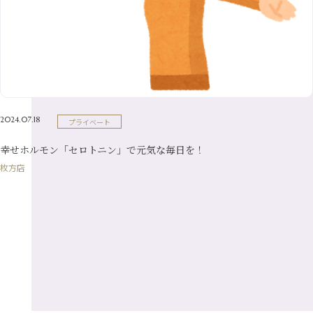
8月
（24）
3月
（7）
6月
（22）
1月
（9）
4月
（23）
7月
（21）
2月
（9）
5月
（21）
3月
（19）
6月
（15）
1月
（12）
4月
（21）
2月
（16）
5月
（13）
3月
（19）
1月
（8）
4月
（7）
2月
（16）
2024.07.18
プライベート
1月
（10）
幸せホルモン「セロトニン」で元気な毎日を！
枚方店