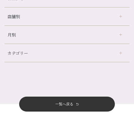
店舗別
冷房の効きすぎた場所にずっといると、、、
山科駅前店24周年！
月別
さがの温泉天山の湯店
（9）
自律神経を整えて暑い夏を元気に過ごしましょう！
デュー阪急山田店
（24）
帰省前に体を整えておくメリット
カテゴリー
伏見大手筋店
（77）
夏の疲れを感じていませんか？「夏バテ爽快コース」のご紹介🌿
2026年
北山店
（93）
金券キャンペーン真っ最中です！！
8月
（2）
プライベート
（815）
2025年
十三店
（136）
意外と？夏にお勧めな組み合わせ☆
7月
（11）
サロンのNEWS
（200）
四条大宮店
（108）
12月
（8）
夏本番！お祭り、花火とゆめみしと…
2024年
6月
（11）
おすすめメニュー
（98）
四条河原町店
（121）
11月
（11）
白髪対策(◎_◎)
5月
（12）
その他
（58）
12月
（11）
一覧へ戻る
四条烏丸店
（158）
2023年
10月
（9）
みだらし豆☆
4月
（11）
11月
（15）
山科駅前店
（98）
9月
（8）
夏こそ足のむくみ対策♪
12月
（1）
3月
（14）
2022年
10月
（13）
枚方店
（106）
8月
（8）
７月に入りましたね(*^^*)
11月
（4）
2月
（11）
9月
（13）