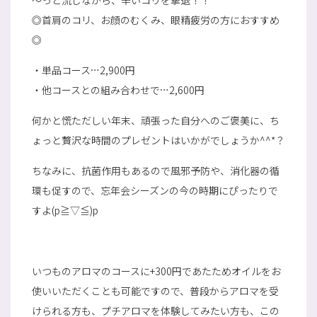
～っと流しながら、辛いコリを撃退！！
◎首肩のコリ、お顔のむくみ、眼精疲労の方におすすめ
◎
・単品コース…2,900円
・他コースとの組み合わせで…2,600円
何かと慌ただしい年末、頑張った自分へのご褒美に、ち
ょっと贅沢な時間のプレゼントはいかがでしょうか^^*？
ちなみに、抗菌作用もあるので風邪予防や、消化器の循
環も促すので、忘年会シーズンの今の時期にぴったりで
すよ(p≧▽≦)p
いつものアロマのコースに+300円であたためオイルをお
使いいただくことも可能ですので、普段からアロマを受
けられる方も、プチアロマを体験してみたい方も、この