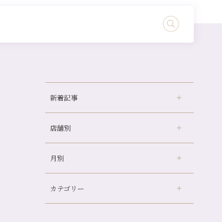
新着記事
店舗別
どのくらいのペースで通うのがおすすめ？
冷房の効きすぎた場所にずっといると、、、
月別
さがの温泉天山の湯店
（9）
山科駅前店24周年！
デュー阪急山田店
（24）
自律神経を整えて暑い夏を元気に過ごしまし
ょう！
カテゴリー
伏見大手筋店
（77）
2026年
帰省前に体を整えておくメリット
北山店
（93）
8月
（3）
夏の疲れを感じていませんか？「夏バテ爽快
プライベート
（815）
2025年