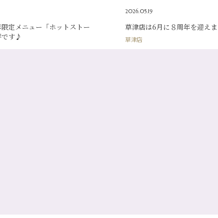
2026.05.19
年限定メニュー「ホットストー
草津店は6月に８周年を迎えま
評です♪
草津店