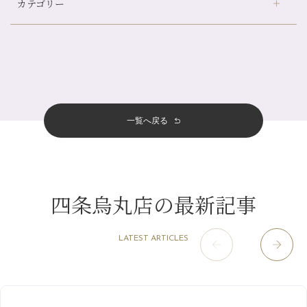
カテゴリー
伏見大手筋店
（77）
帰省前に体を整えておくメリット
2026年
北山店
（93）
夏の疲れを感じていませんか？「夏バテ爽快コース」のご紹介🌿
8月
（3）
プライベート
（815）
2025年
十三店
（136）
金券キャンペーン真っ最中です！！
7月
（11）
サロンのNEWS
（200）
四条大宮店
（108）
12月
（8）
意外と？夏にお勧めな組み合わせ☆
2024年
6月
（11）
おすすめメニュー
（98）
四条河原町店
（122）
11月
（11）
夏本番！お祭り、花火とゆめみしと…
5月
（12）
その他
（58）
12月
（11）
一覧へ戻る
四条烏丸店
（158）
2023年
10月
（9）
白髪対策(◎_◎)
4月
（11）
11月
（15）
山科駅前店
（98）
9月
（8）
みだらし豆☆
12月
（1）
3月
（14）
2022年
10月
（13）
枚方店
（106）
8月
（8）
夏こそ足のむくみ対策♪
11月
（4）
2月
（11）
9月
（13）
淀屋橋odona店
12月
（6）
（21）
7月
（9）
四条烏丸店の最新記事
2021年
10月
（5）
1月
（10）
8月
（15）
肥後橋店
11月
（5）
（26）
6月
（10）
9月
（4）
12月
（6）
7月
（16）
2020年
草津店
10月
（44）
（8）
5月
（10）
LATEST ARTICLES
8月
（5）
11月
（8）
3月
（1）
西院店
9月
（126）
（7）
4月
（12）
12月
（10）
6月
（3）
2019年
10月
（9）
1月
（1）
阪急グランドビル店
8月
（7）
（18）
3月
（13）
11月
（8）
5月
（5）
9月
（8）
12月
（9）
高槻店
7月
（121）
（5）
2月
（12）