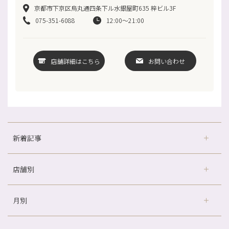
京都市下京区烏丸通四条下ル水銀屋町635 梓ビル3F
075-351-6088
12:00～21:00
店舗詳細はこちら
お問い合わせ
新着記事
店舗別
どのくらいのペースで通うのがおすすめ？
冷房の効きすぎた場所にずっといると、、、
月別
さがの温泉天山の湯店
（9）
山科駅前店24周年！
デュー阪急山田店
（24）
自律神経を整えて暑い夏を元気に過ごしましょう！