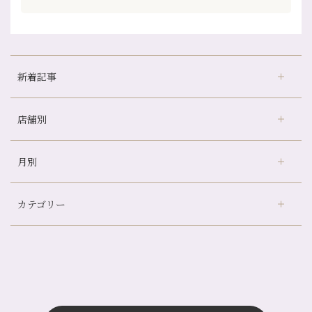
新着記事
店舗別
冷房の効きすぎた場所にずっといると、、、
山科駅前店24周年！
月別
さがの温泉天山の湯店
（9）
自律神経を整えて暑い夏を元気に過ごしましょう！
デュー阪急山田店
（24）
帰省前に体を整えておくメリット
カテゴリー
伏見大手筋店
（77）
夏の疲れを感じていませんか？「夏バテ爽快コース」のご紹介🌿
2026年
北山店
（93）
金券キャンペーン真っ最中です！！
8月
（2）
プライベート
（815）
2025年
十三店
（136）
意外と？夏にお勧めな組み合わせ☆
7月
（11）
サロンのNEWS
（200）
四条大宮店
（108）
12月
（8）
夏本番！お祭り、花火とゆめみしと…
2024年
6月
（11）
おすすめメニュー
（98）
四条河原町店
（121）
11月
（11）
白髪対策(◎_◎)
5月
（12）