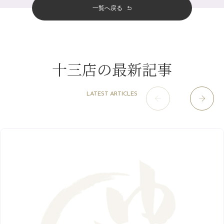
その他
（58）
12月
（11）
一覧へ戻る
四条烏丸店
（158）
2023年
10月
（9）
みだらし豆☆
4月
（11）
11月
（15）
山科駅前店
（98）
9月
（8）
夏こそ足のむくみ対策♪
12月
（1）
3月
（14）
2022年
10月
（13）
枚方店
（106）
8月
（8）
７月に入りましたね(*^^*)
11月
（4）
2月
（11）
9月
（13）
淀屋橋odona店
12月
（6）
（21）
7月
（9）
十三店の最新記事
2021年
10月
（5）
1月
（10）
8月
（15）
肥後橋店
11月
（5）
（26）
6月
（10）
9月
（4）
12月
（6）
7月
（16）
2020年
草津店
10月
（44）
（8）
5月
（10）
LATEST ARTICLES
8月
（5）
11月
（8）
3月
（1）
西院店
9月
（126）
（7）
4月
（12）
12月
（10）
6月
（3）
2019年
10月
（9）
1月
（1）
阪急グランドビル店
8月
（7）
（18）
3月
（13）
11月
（8）
5月
（5）
9月
（8）
12月
（9）
高槻店
7月
（121）
（5）
2月
（12）
2018年
10月
（10）
4月
（6）
8月
（7）
11月
（8）
6月
（9）
1月
（9）
9月
（9）
3月
（5）
12月
（36）
7月
（9）
2017年
10月
（9）
5月
（9）
8月
（10）
2月
（5）
11月
（36）
6月
（8）
9月
（6）
4月
（6）
12月
（9）
7月
（8）
1月
（5）
2016年
10月
（23）
5月
（9）
8月
（10）
3月
（9）
11月
（17）
6月
（8）
9月
（6）
4月
（9）
12月
（18）
7月
（6）
2月
（8）