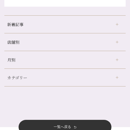
新着記事
店舗別
冷房の効きすぎた場所にずっといると、、、
山科駅前店24周年！
月別
さがの温泉天山の湯店
（9）
自律神経を整えて暑い夏を元気に過ごしましょう！
デュー阪急山田店
（24）
帰省前に体を整えておくメリット
カテゴリー
伏見大手筋店
（77）
夏の疲れを感じていませんか？「夏バテ爽快コース」のご紹介🌿
2026年
北山店
（93）
金券キャンペーン真っ最中です！！
8月
（2）
プライベート
（815）
2025年
十三店
（136）
意外と？夏にお勧めな組み合わせ☆
7月
（11）
サロンのNEWS
（200）
四条大宮店
（108）
12月
（8）
夏本番！お祭り、花火とゆめみしと…
2024年
6月
（11）
おすすめメニュー
（98）
四条河原町店
（121）
11月
（11）
白髪対策(◎_◎)
5月
（12）
その他
（58）
12月
（11）
一覧へ戻る
四条烏丸店
（158）
2023年
10月
（9）
みだらし豆☆