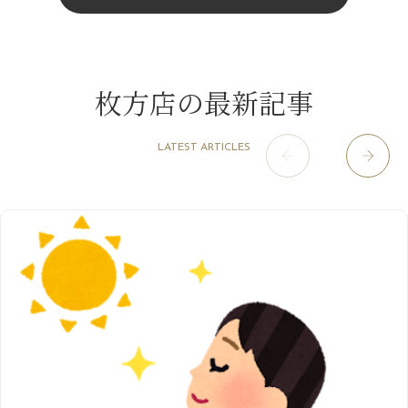
4月
（11）
11月
（15）
山科駅前店
（98）
9月
（8）
夏こそ足のむくみ対策♪
12月
（1）
3月
（14）
2022年
10月
（13）
枚方店
（106）
8月
（8）
７月に入りましたね(*^^*)
11月
（4）
2月
（11）
9月
（13）
淀屋橋odona店
12月
（6）
（21）
7月
（9）
枚方店の最新記事
2021年
10月
（5）
1月
（10）
8月
（15）
肥後橋店
11月
（5）
（26）
6月
（10）
9月
（4）
12月
（6）
7月
（16）
2020年
草津店
10月
（44）
（8）
5月
（10）
LATEST ARTICLES
8月
（5）
11月
（8）
3月
（1）
西院店
9月
（126）
（7）
4月
（12）
12月
（10）
6月
（3）
2019年
10月
（9）
1月
（1）
阪急グランドビル店
8月
（7）
（18）
3月
（13）
11月
（8）
5月
（5）
9月
（8）
12月
（9）
高槻店
7月
（121）
（5）
2月
（12）
2018年
10月
（10）
4月
（6）
8月
（7）
11月
（8）
6月
（9）
1月
（9）
9月
（9）
3月
（5）
12月
（36）
7月
（9）
2017年
10月
（9）
5月
（9）
8月
（10）
2月
（5）
11月
（36）
6月
（8）
9月
（6）
4月
（6）
12月
（9）
7月
（8）
1月
（5）
2016年
10月
（23）
5月
（9）
8月
（10）
3月
（9）
11月
（17）
6月
（8）
9月
（6）
4月
（9）
12月
（18）
7月
（6）
2月
（8）
10月
（10）
5月
（10）
8月
（10）
3月
（9）
11月
（20）