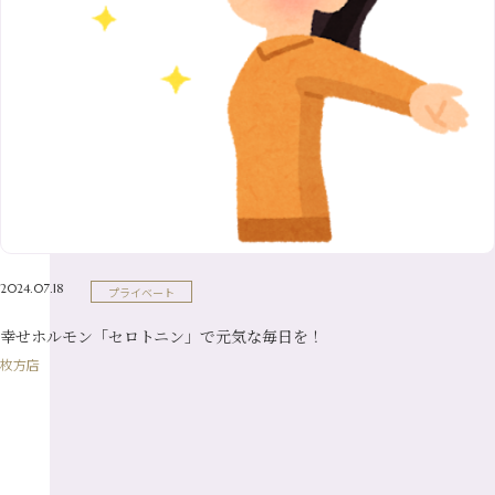
6月
（8）
1月
（7）
9月
（14）
4月
（13）
7月
（9）
2月
（10）
10月
（21）
5月
（7）
8月
（13）
3月
（10）
6月
（17）
1月
（9）
9月
（15）
4月
（14）
7月
（14）
2月
（10）
5月
（23）
8月
（24）
3月
（7）
6月
（22）
1月
（9）
4月
（23）
7月
（21）
2月
（9）
5月
（21）
3月
（19）
6月
（15）
1月
（12）
4月
（21）
2月
（16）
5月
（13）
3月
（19）
1月
（8）
4月
（7）
2月
（16）
2024.07.18
プライベート
1月
（10）
幸せホルモン「セロトニン」で元気な毎日を！
枚方店