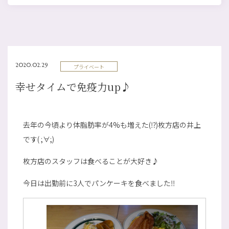
2020.02.29
プライベート
幸せタイムで免疫力up♪
去年の今頃より体脂肪率が4%も増えた(⁉)枚方店の井上
です( ;∀;)
枚方店のスタッフは食べることが大好き♪
今日は出勤前に3人でパンケーキを食べました‼