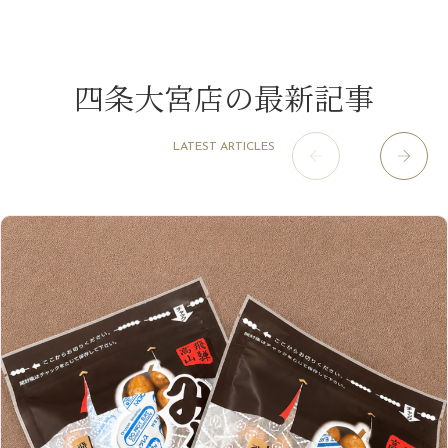
11月
（15）
山科駅前店
（98）
9月
（8）
みだらし豆☆
12月
（1）
3月
（14）
2022年
10月
（13）
枚方店
（106）
8月
（8）
夏こそ足のむくみ対策♪
11月
（4）
2月
（11）
9月
（13）
淀屋橋odona店
12月
（6）
（21）
7月
（9）
四条大宮店の最新記事
2021年
10月
（5）
1月
（10）
8月
（15）
肥後橋店
11月
（5）
（26）
6月
（10）
9月
（4）
12月
（6）
7月
（16）
2020年
草津店
10月
（44）
（8）
5月
（10）
LATEST ARTICLES
8月
（5）
11月
（8）
3月
（1）
西院店
9月
（126）
（7）
4月
（12）
12月
（10）
6月
（3）
2019年
10月
（9）
1月
（1）
阪急グランドビル店
8月
（7）
（18）
3月
（13）
11月
（8）
5月
（5）
9月
（8）
12月
（9）
高槻店
7月
（121）
（5）
2月
（12）
2018年
10月
（10）
4月
（6）
8月
（7）
11月
（8）
6月
（9）
1月
（9）
9月
（9）
3月
（5）
12月
（36）
7月
（9）
2017年
10月
（9）
5月
（9）
8月
（10）
2月
（5）
11月
（36）
6月
（8）
9月
（6）
4月
（6）
12月
（9）
7月
（8）
1月
（5）
2016年
10月
（23）
5月
（9）
8月
（10）
3月
（9）
11月
（17）
6月
（8）
9月
（6）
4月
（9）
12月
（18）
7月
（6）
2月
（8）
10月
（10）
5月
（10）
8月
（10）
3月
（9）
11月
（20）
6月
（8）
1月
（7）
9月
（14）
4月
（13）