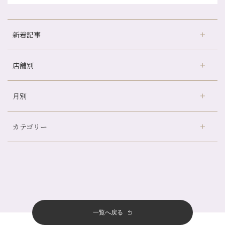
新着記事
店舗別
どのくらいのペースで通うのがおすすめ？
冷房の効きすぎた場所にずっといると、、、
月別
さがの温泉天山の湯店
（9）
山科駅前店24周年！
デュー阪急山田店
（24）
自律神経を整えて暑い夏を元気に過ごしましょう！
カテゴリー
伏見大手筋店
（77）
帰省前に体を整えておくメリット
2026年
北山店
（93）
夏の疲れを感じていませんか？「夏バテ爽快コース」のご紹介🌿
8月
（3）
プライベート
（815）
2025年
十三店
（136）
金券キャンペーン真っ最中です！！
7月
（11）
サロンのNEWS
（200）
四条大宮店
（108）
12月
（8）
意外と？夏にお勧めな組み合わせ☆
2024年
6月
（11）
おすすめメニュー
（98）
四条河原町店
（122）
11月
（11）
夏本番！お祭り、花火とゆめみしと…
5月
（12）
その他
（58）
12月
（11）
一覧へ戻る
四条烏丸店
（158）
2023年
10月
（9）
白髪対策(◎_◎)
4月
（11）