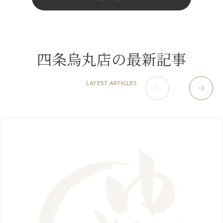
10月
（9）
白髪対策(◎_◎)
4月
（11）
11月
（15）
山科駅前店
（98）
9月
（8）
みだらし豆☆
12月
（1）
3月
（14）
2022年
10月
（13）
枚方店
（106）
8月
（8）
夏こそ足のむくみ対策♪
11月
（4）
2月
（11）
9月
（13）
淀屋橋odona店
12月
（6）
（21）
7月
（9）
四条烏丸店の最新記事
2021年
10月
（5）
1月
（10）
8月
（15）
肥後橋店
11月
（5）
（26）
6月
（10）
9月
（4）
12月
（6）
7月
（16）
2020年
草津店
10月
（44）
（8）
5月
（10）
LATEST ARTICLES
8月
（5）
11月
（8）
3月
（1）
西院店
9月
（126）
（7）
4月
（12）
12月
（10）
6月
（3）
2019年
10月
（9）
1月
（1）
阪急グランドビル店
8月
（7）
（18）
3月
（13）
11月
（8）
5月
（5）
9月
（8）
12月
（9）
高槻店
7月
（121）
（5）
2月
（12）
2018年
10月
（10）
4月
（6）
8月
（7）
11月
（8）
6月
（9）
1月
（9）
9月
（9）
3月
（5）
12月
（36）
7月
（9）
2017年
10月
（9）
5月
（9）
8月
（10）
2月
（5）
11月
（36）
6月
（8）
9月
（6）
4月
（6）
12月
（9）
7月
（8）
1月
（5）
2016年
10月
（23）
5月
（9）
8月
（10）
3月
（9）
11月
（17）
6月
（8）
9月
（6）
4月
（9）
12月
（18）
7月
（6）
2月
（8）
10月
（10）
5月
（10）
8月
（10）
3月
（9）