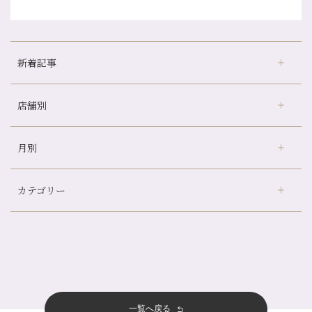
新着記事
店舗別
どのくらいのペースで通うのがおすすめ？
冷房の効きすぎた場所にずっといると、、、
月別
さがの温泉天山の湯店
（9）
山科駅前店24周年！
デュー阪急山田店
（24）
自律神経を整えて暑い夏を元気に過ごしましょう！
カテゴリー
伏見大手筋店
（77）
帰省前に体を整えておくメリット
2026年
北山店
（93）
夏の疲れを感じていませんか？「夏バテ爽快コース」のご紹介🌿
8月
（3）
プライベート
（815）
2025年
十三店
（136）
金券キャンペーン真っ最中です！！
7月
（11）
サロンのNEWS
（200）
四条大宮店
（108）
12月
（8）
意外と？夏にお勧めな組み合わせ☆
2024年
6月
（11）
おすすめメニュー
（98）
四条河原町店
（122）
11月
（11）
夏本番！お祭り、花火とゆめみしと…
5月
（12）
その他
（58）
12月
（11）
一覧へ戻る
四条烏丸店
（158）
2023年