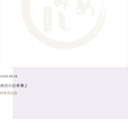
11月
（20）
6月
（8）
1月
（7）
9月
（14）
4月
（13）
7月
（9）
2月
（10）
10月
（21）
5月
（7）
8月
（13）
3月
（10）
6月
（17）
1月
（9）
9月
（15）
4月
（14）
7月
（14）
2月
（10）
5月
（23）
8月
（24）
3月
（7）
6月
（22）
1月
（9）
4月
（23）
7月
（21）
2月
（9）
5月
（21）
3月
（19）
6月
（15）
1月
（12）
4月
（21）
2月
（16）
5月
（13）
3月
（19）
1月
（8）
4月
（7）
2月
（16）
2026.06.28
1月
（10）
休日の出来事♪
四条烏丸店