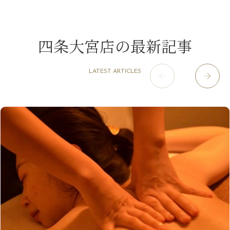
山科駅前店
（98）
9月
（8）
白髪対策(◎_◎)
12月
（1）
3月
（14）
2022年
10月
（13）
枚方店
（106）
8月
（8）
みだらし豆☆
11月
（4）
2月
（11）
9月
（13）
淀屋橋odona店
12月
（6）
（21）
7月
（9）
四条大宮店の最新記事
2021年
10月
（5）
1月
（10）
8月
（15）
肥後橋店
11月
（5）
（26）
6月
（10）
9月
（4）
12月
（6）
7月
（16）
2020年
草津店
10月
（44）
（8）
5月
（10）
LATEST ARTICLES
8月
（5）
11月
（8）
3月
（1）
西院店
9月
（126）
（7）
4月
（12）
12月
（10）
6月
（3）
2019年
10月
（9）
1月
（1）
阪急グランドビル店
8月
（7）
（18）
3月
（13）
11月
（8）
5月
（5）
9月
（8）
12月
（9）
高槻店
7月
（121）
（5）
2月
（12）
2018年
10月
（10）
4月
（6）
8月
（7）
11月
（8）
6月
（9）
1月
（9）
9月
（9）
3月
（5）
12月
（36）
7月
（9）
2017年
10月
（9）
5月
（9）
8月
（10）
2月
（5）
11月
（36）
6月
（8）
9月
（6）
4月
（6）
12月
（9）
7月
（8）
1月
（5）
2016年
10月
（23）
5月
（9）
8月
（10）
3月
（9）
11月
（17）
6月
（8）
9月
（6）
4月
（9）
12月
（18）
7月
（6）
2月
（8）
10月
（10）
5月
（10）
8月
（10）
3月
（9）
11月
（20）
6月
（8）
1月
（7）
9月
（14）
4月
（13）