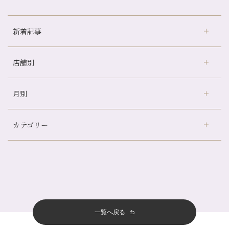
新着記事
店舗別
京都の夏といえば…
どのくらいのペースで通うのがおすすめ？
月別
さがの温泉天山の湯店
（9）
冷房の効きすぎた場所にずっといると、、、
デュー阪急山田店
（24）
山科駅前店24周年！
カテゴリー
伏見大手筋店
（77）
自律神経を整えて暑い夏を元気に過ごしましょう！
2026年
北山店
（93）
帰省前に体を整えておくメリット
8月
（4）
プライベート
（815）
2025年
十三店
（136）
夏の疲れを感じていませんか？「夏バテ爽快コース」のご紹介🌿
7月
（11）
サロンのNEWS
（201）
四条大宮店
（109）
12月
（8）
金券キャンペーン真っ最中です！！
2024年
6月
（11）
おすすめメニュー
（98）
四条河原町店
（122）
11月
（11）
意外と？夏にお勧めな組み合わせ☆
5月
（12）
その他
（58）
12月
（11）
一覧へ戻る
四条烏丸店
（158）
2023年
10月
（9）
夏本番！お祭り、花火とゆめみしと…
4月
（11）
11月
（15）