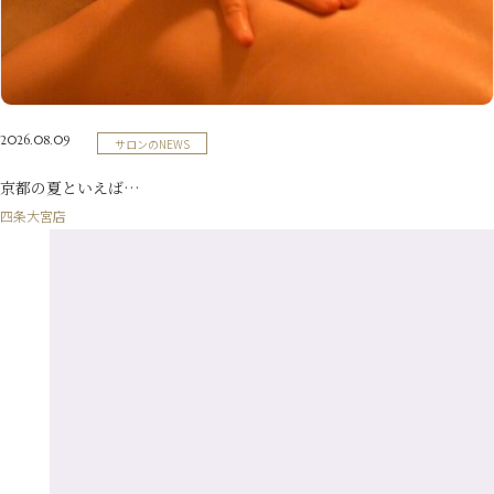
7月
（9）
2月
（10）
10月
（21）
5月
（7）
8月
（13）
3月
（10）
6月
（17）
1月
（9）
9月
（15）
4月
（14）
7月
（14）
2月
（10）
5月
（23）
8月
（24）
3月
（7）
6月
（22）
1月
（9）
4月
（23）
7月
（21）
2月
（9）
5月
（21）
2026.08.09
サロンのNEWS
3月
（19）
6月
（15）
1月
（12）
4月
（21）
2月
（16）
京都の夏といえば…
5月
（13）
3月
（19）
四条大宮店
1月
（8）
4月
（7）
2月
（16）
1月
（10）