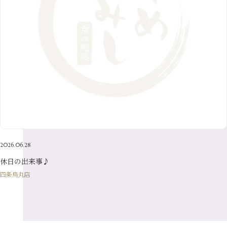
10月
（10）
5月
（10）
8月
（10）
3月
（9）
11月
（20）
6月
（8）
1月
（7）
9月
（14）
4月
（13）
7月
（9）
2月
（10）
10月
（21）
5月
（7）
8月
（13）
3月
（10）
6月
（17）
1月
（9）
9月
（15）
4月
（14）
7月
（14）
2月
（10）
5月
（23）
8月
（24）
3月
（7）
6月
（22）
1月
（9）
4月
（23）
7月
（21）
2月
（9）
5月
（21）
3月
（19）
6月
（15）
1月
（12）
4月
（21）
2月
（16）
5月
（13）
3月
（19）
1月
（8）
4月
（7）
2月
（16）
2026.06.28
1月
（10）
休日の出来事♪
四条烏丸店