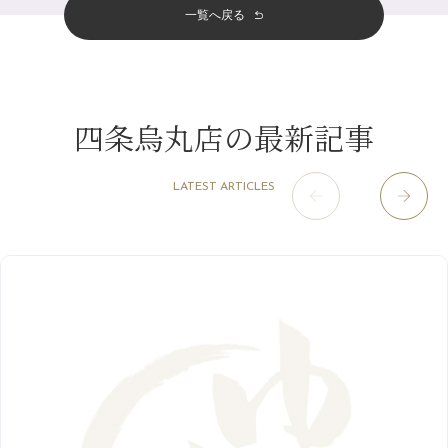
その他
（58）
12月
（11）
一覧へ戻る
四条烏丸店
（158）
2023年
10月
（9）
白髪対策(◎_◎)
4月
（11）
11月
（15）
山科駅前店
（98）
9月
（8）
みだらし豆☆
12月
（1）
3月
（14）
2022年
10月
（13）
枚方店
（106）
8月
（8）
夏こそ足のむくみ対策♪
11月
（4）
2月
（11）
9月
（13）
淀屋橋odona店
12月
（6）
（21）
7月
（9）
四条烏丸店の最新記事
2021年
10月
（5）
1月
（10）
8月
（15）
肥後橋店
11月
（5）
（26）
6月
（10）
9月
（4）
12月
（6）
7月
（16）
2020年
草津店
10月
（44）
（8）
5月
（10）
LATEST ARTICLES
8月
（5）
11月
（8）
3月
（1）
西院店
9月
（126）
（7）
4月
（12）
12月
（10）
6月
（3）
2019年
10月
（9）
1月
（1）
阪急グランドビル店
8月
（7）
（18）
3月
（13）
11月
（8）
5月
（5）
9月
（8）
12月
（9）
高槻店
7月
（121）
（5）
2月
（12）
2018年
10月
（10）
4月
（6）
8月
（7）
11月
（8）
6月
（9）
1月
（9）
9月
（9）
3月
（5）
12月
（36）
7月
（9）
2017年
10月
（9）
5月
（9）
8月
（10）
2月
（5）
11月
（36）
6月
（8）
9月
（6）
4月
（6）
12月
（9）
7月
（8）
1月
（5）
2016年
10月
（23）
5月
（9）
8月
（10）
3月
（9）
11月
（17）
6月
（8）
9月
（6）
4月
（9）
12月
（18）
7月
（6）
2月
（8）