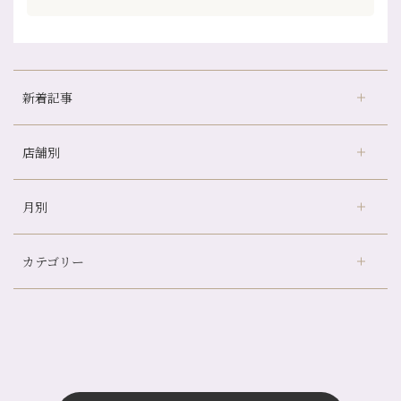
新着記事
店舗別
どのくらいのペースで通うのがおすすめ？
冷房の効きすぎた場所にずっといると、、、
月別
さがの温泉天山の湯店
（9）
山科駅前店24周年！
デュー阪急山田店
（24）
自律神経を整えて暑い夏を元気に過ごしましょう！
カテゴリー
伏見大手筋店
（77）
帰省前に体を整えておくメリット
2026年
北山店
（93）
夏の疲れを感じていませんか？「夏バテ爽快コース」のご紹介🌿
8月
（3）
プライベート
（815）
2025年
十三店
（136）
金券キャンペーン真っ最中です！！
7月
（11）
サロンのNEWS
（200）
四条大宮店
（108）
12月
（8）
意外と？夏にお勧めな組み合わせ☆
2024年
6月
（11）
おすすめメニュー
（98）
四条河原町店
（122）
11月
（11）
夏本番！お祭り、花火とゆめみしと…
5月
（12）