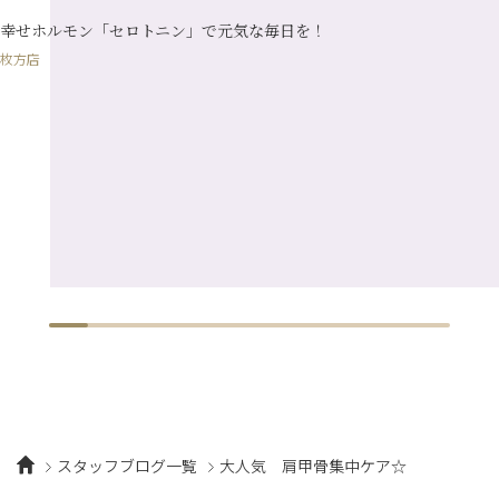
幸せホルモン「セロトニン」で元気な毎日を！
枚方店
スタッフブログ一覧
大人気 肩甲骨集中ケア☆