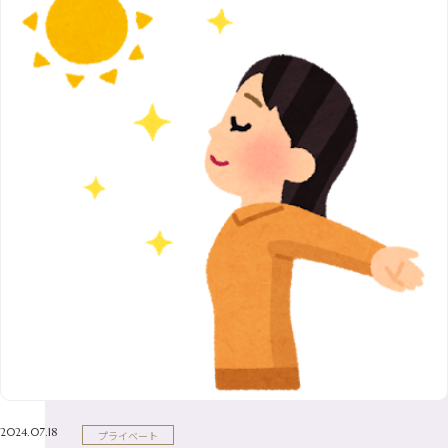
11月
（8）
6月
（9）
1月
（9）
9月
（9）
3月
（5）
12月
（36）
7月
（9）
2017年
10月
（9）
5月
（9）
8月
（10）
2月
（5）
11月
（36）
6月
（8）
9月
（6）
4月
（6）
12月
（9）
7月
（8）
1月
（5）
2016年
10月
（23）
5月
（9）
8月
（10）
3月
（9）
11月
（17）
6月
（8）
9月
（6）
4月
（9）
12月
（18）
7月
（6）
2月
（8）
10月
（10）
5月
（10）
8月
（10）
3月
（9）
11月
（20）
6月
（8）
1月
（7）
9月
（14）
4月
（13）
7月
（9）
2月
（10）
10月
（21）
5月
（7）
8月
（13）
3月
（10）
6月
（17）
1月
（9）
9月
（15）
4月
（14）
7月
（14）
2月
（10）
5月
（23）
8月
（24）
3月
（7）
6月
（22）
1月
（9）
4月
（23）
7月
（21）
2月
（9）
5月
（21）
3月
（19）
6月
（15）
1月
（12）
4月
（21）
2月
（16）
5月
（13）
3月
（19）
1月
（8）
4月
（7）
2月
（16）
2024.07.18
プライベート
1月
（10）