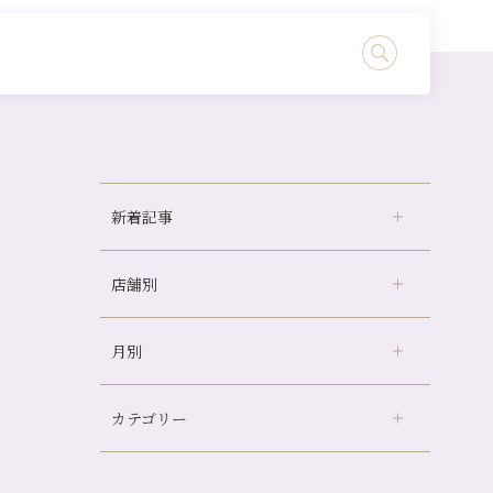
新着記事
店舗別
どのくらいのペースで通うのがおすすめ？
冷房の効きすぎた場所にずっといると、、、
月別
さがの温泉天山の湯店
（9）
山科駅前店24周年！
デュー阪急山田店
（24）
自律神経を整えて暑い夏を元気に過ごしまし
ょう！
カテゴリー
伏見大手筋店
（77）
2026年
帰省前に体を整えておくメリット
北山店
（93）
8月
（3）
夏の疲れを感じていませんか？「夏バテ爽快
プライベート
（815）
2025年