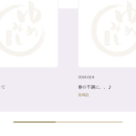
2026.03.11
して
春の不調に、、♪
高槻店