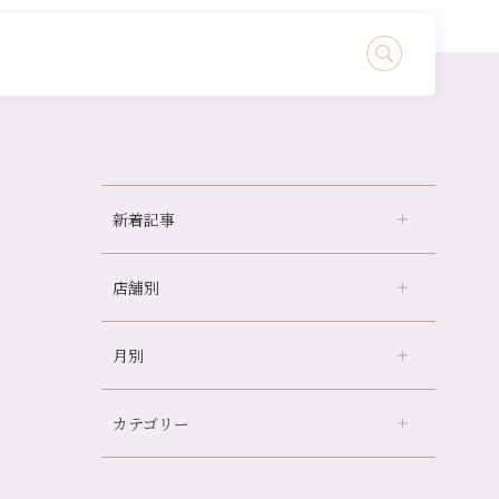
新着記事
店舗別
どのくらいのペースで通うのがおすすめ？
冷房の効きすぎた場所にずっといると、、、
月別
さがの温泉天山の湯店
（9）
山科駅前店24周年！
デュー阪急山田店
（24）
自律神経を整えて暑い夏を元気に過ごしまし
ょう！
カテゴリー
伏見大手筋店
（77）
2026年
帰省前に体を整えておくメリット
北山店
（93）
8月
（3）
夏の疲れを感じていませんか？「夏バテ爽快
プライベート
（815）
2025年