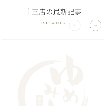
11月
（4）
2月
（11）
9月
（13）
淀屋橋odona店
12月
（6）
（21）
7月
（9）
十三店の最新記事
2021年
10月
（5）
1月
（10）
8月
（15）
肥後橋店
11月
（5）
（26）
6月
（10）
9月
（4）
12月
（6）
7月
（16）
2020年
草津店
10月
（44）
（8）
5月
（10）
LATEST ARTICLES
8月
（5）
11月
（8）
3月
（1）
西院店
9月
（126）
（7）
4月
（12）
12月
（10）
6月
（3）
2019年
10月
（9）
1月
（1）
阪急グランドビル店
8月
（7）
（18）
3月
（13）
11月
（8）
5月
（5）
9月
（8）
12月
（9）
高槻店
7月
（121）
（5）
2月
（12）
2018年
10月
（10）
4月
（6）
8月
（7）
11月
（8）
6月
（9）
1月
（9）
9月
（9）
3月
（5）
12月
（36）
7月
（9）
2017年
10月
（9）
5月
（9）
8月
（10）
2月
（5）
11月
（36）
6月
（8）
9月
（6）
4月
（6）
12月
（9）
7月
（8）
1月
（5）
2016年
10月
（23）
5月
（9）
8月
（10）
3月
（9）
11月
（17）
6月
（8）
9月
（6）
4月
（9）
12月
（18）
7月
（6）
2月
（8）
10月
（10）
5月
（10）
8月
（10）
3月
（9）
11月
（20）
6月
（8）
1月
（7）
9月
（14）
4月
（13）
7月
（9）
2月
（10）
10月
（21）
5月
（7）
8月
（13）
3月
（10）
6月
（17）
1月
（9）