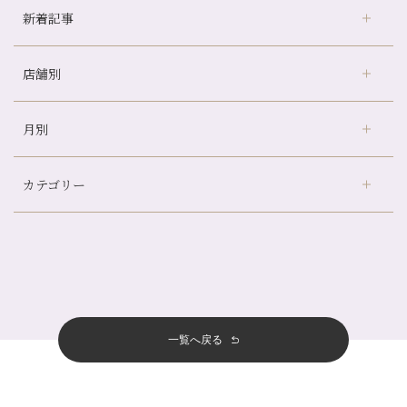
新着記事
店舗別
どのくらいのペースで通うのがおすすめ？
冷房の効きすぎた場所にずっといると、、、
月別
さがの温泉天山の湯店
（9）
山科駅前店24周年！
デュー阪急山田店
（24）
自律神経を整えて暑い夏を元気に過ごしましょう！
カテゴリー
伏見大手筋店
（77）
帰省前に体を整えておくメリット
2026年
北山店
（93）
夏の疲れを感じていませんか？「夏バテ爽快コース」のご紹介🌿
8月
（3）
プライベート
（815）
2025年
十三店
（136）
金券キャンペーン真っ最中です！！
7月
（11）
サロンのNEWS
（200）
四条大宮店
（108）
12月
（8）
意外と？夏にお勧めな組み合わせ☆
2024年
6月
（11）
おすすめメニュー
（98）
四条河原町店
（122）
11月
（11）
夏本番！お祭り、花火とゆめみしと…
5月
（12）
その他
（58）
12月
（11）
一覧へ戻る
四条烏丸店
（158）
2023年
10月
（9）
白髪対策(◎_◎)
4月
（11）
11月
（15）
山科駅前店
（98）
9月
（8）
みだらし豆☆
12月
（1）
3月
（14）
2022年
10月
（13）
枚方店
（106）
8月
（8）
夏こそ足のむくみ対策♪