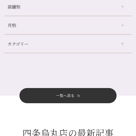
店舗別
京都の夏といえば…
どのくらいのペースで通うのがおすすめ？
月別
さがの温泉天山の湯店
（9）
冷房の効きすぎた場所にずっといると、、、
デュー阪急山田店
（24）
山科駅前店24周年！
カテゴリー
伏見大手筋店
（77）
自律神経を整えて暑い夏を元気に過ごしましょう！
2026年
北山店
（93）
帰省前に体を整えておくメリット
8月
（4）
プライベート
（815）
2025年
十三店
（136）
夏の疲れを感じていませんか？「夏バテ爽快コース」のご紹介🌿
7月
（11）
サロンのNEWS
（201）
四条大宮店
（109）
12月
（8）
金券キャンペーン真っ最中です！！
2024年
6月
（11）
おすすめメニュー
（98）
四条河原町店
（122）
11月
（11）
意外と？夏にお勧めな組み合わせ☆
5月
（12）
その他
（58）
12月
（11）
一覧へ戻る
四条烏丸店
（158）
2023年
10月
（9）
夏本番！お祭り、花火とゆめみしと…
4月
（11）
11月
（15）
山科駅前店
（98）
9月
（8）
白髪対策(◎_◎)
12月
（1）
3月
（14）
2022年
10月
（13）
枚方店
（106）
8月
（8）
みだらし豆☆
11月
（4）
2月
（11）
9月
（13）
淀屋橋odona店
12月
（6）
（21）
7月
（9）
四条烏丸店の最新記事
2021年
10月
（5）
1月
（10）
8月
（15）