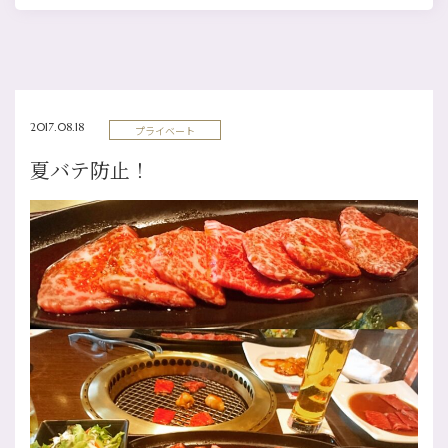
2017.08.18
プライベート
夏バテ防止！