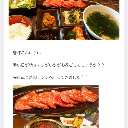
皆様こんにちは！
暑い日が続きますがいかがお過ごしでしょうか？？
先日母と焼肉ランチへ行ってきました＾＾