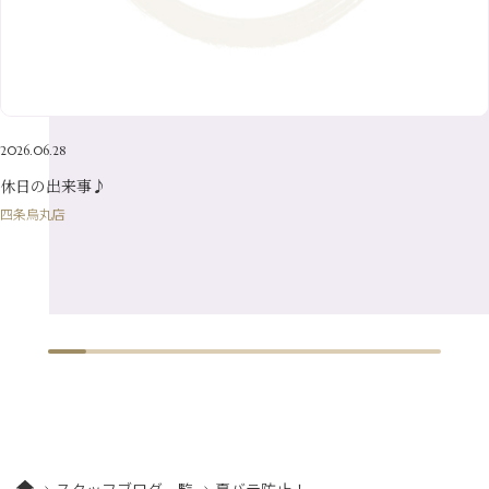
7月
（21）
2月
（9）
5月
（21）
3月
（19）
6月
（15）
1月
（12）
4月
（21）
2月
（16）
5月
（13）
3月
（19）
1月
（8）
4月
（7）
2月
（16）
2026.06.28
1月
（10）
休日の出来事♪
四条烏丸店