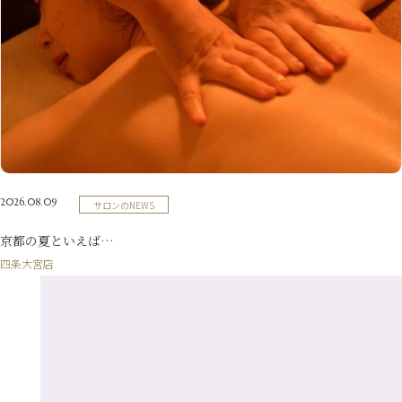
10月
（23）
5月
（9）
8月
（10）
3月
（9）
11月
（17）
6月
（8）
9月
（6）
4月
（9）
12月
（18）
7月
（6）
2月
（8）
10月
（10）
5月
（10）
8月
（10）
3月
（9）
11月
（20）
6月
（8）
1月
（7）
9月
（14）
4月
（13）
7月
（9）
2月
（10）
10月
（21）
5月
（7）
8月
（13）
3月
（10）
6月
（17）
1月
（9）
9月
（15）
4月
（14）
7月
（14）
2月
（10）
5月
（23）
8月
（24）
3月
（7）
6月
（22）
1月
（9）
4月
（23）
7月
（21）
2月
（9）
5月
（21）
2026.08.09
サロンのNEWS
3月
（19）
6月
（15）
1月
（12）
4月
（21）
2月
（16）
京都の夏といえば…
5月
（13）
3月
（19）
四条大宮店
1月
（8）
4月
（7）
2月
（16）
1月
（10）