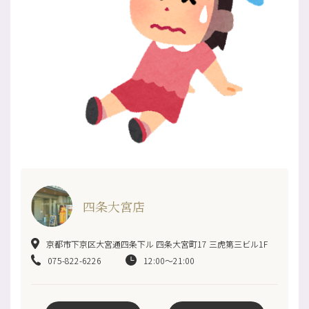
四条大宮店
京都市下京区大宮通四条下ル 四条大宮町17 三虎第三ビル1F
075-822-6226
12:00～21:00