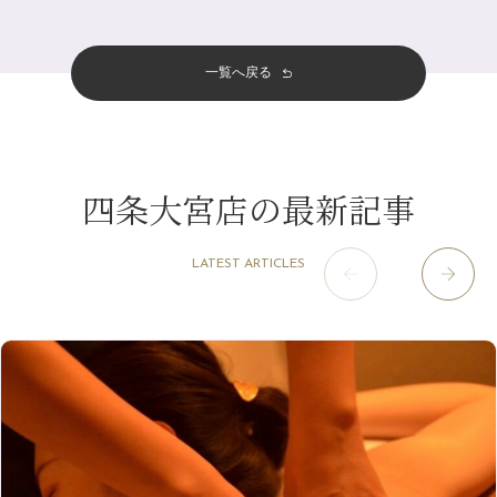
四条大宮店
（109）
12月
（8）
金券キャンペーン真っ最中です！！
2024年
6月
（11）
おすすめメニュー
（98）
四条河原町店
（122）
11月
（11）
意外と？夏にお勧めな組み合わせ☆
5月
（12）
その他
（58）
12月
（11）
一覧へ戻る
四条烏丸店
（158）
2023年
10月
（9）
夏本番！お祭り、花火とゆめみしと…
4月
（11）
11月
（15）
山科駅前店
（98）
9月
（8）
白髪対策(◎_◎)
12月
（1）
3月
（14）
2022年
10月
（13）
枚方店
（106）
8月
（8）
みだらし豆☆
11月
（4）
2月
（11）
9月
（13）
淀屋橋odona店
12月
（6）
（21）
7月
（9）
四条大宮店の最新記事
2021年
10月
（5）
1月
（10）
8月
（15）
肥後橋店
11月
（5）
（26）
6月
（10）
9月
（4）
12月
（6）
7月
（16）
2020年
草津店
10月
（44）
（8）
5月
（10）
LATEST ARTICLES
8月
（5）
11月
（8）
3月
（1）
西院店
9月
（126）
（7）
4月
（12）
12月
（10）
6月
（3）
2019年
10月
（9）
1月
（1）
阪急グランドビル店
8月
（7）
（18）
3月
（13）
11月
（8）
5月
（5）
9月
（8）
12月
（9）
高槻店
7月
（121）
（5）
2月
（12）
2018年
10月
（10）
4月
（6）
8月
（7）
11月
（8）
6月
（9）
1月
（9）
9月
（9）
3月
（5）
12月
（36）
7月
（9）
2017年
10月
（9）
5月
（9）
8月
（10）
2月
（5）
11月
（36）
6月
（8）
9月
（6）
4月
（6）
12月
（9）
7月
（8）
1月
（5）
2016年