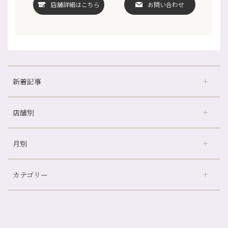
店舗詳細はこちら
お問い合わせ
新着記事
店舗別
京都の夏といえば…
どのくらいのペースで通うのがおすすめ？
月別
さがの温泉天山の湯店
（9）
冷房の効きすぎた場所にずっといると、、、
デュー阪急山田店
（24）
山科駅前店24周年！
カテゴリー
伏見大手筋店
（77）
自律神経を整えて暑い夏を元気に過ごしましょう！
2026年
北山店
（93）
帰省前に体を整えておくメリット
8月
（4）
プライベート
（815）
2025年
十三店
（136）
夏の疲れを感じていませんか？「夏バテ爽快コース」のご紹介🌿
7月
（11）
サロンのNEWS
（201）