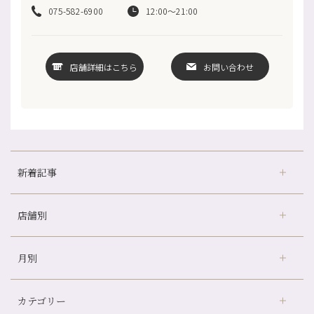
075-582-6900
12:00～21:00
店舗詳細はこちら
お問い合わせ
新着記事
店舗別
どのくらいのペースで通うのがおすすめ？
冷房の効きすぎた場所にずっといると、、、
月別
さがの温泉天山の湯店
（9）
山科駅前店24周年！
デュー阪急山田店
（24）
自律神経を整えて暑い夏を元気に過ごしましょう！
カテゴリー
伏見大手筋店
（77）
帰省前に体を整えておくメリット
2026年