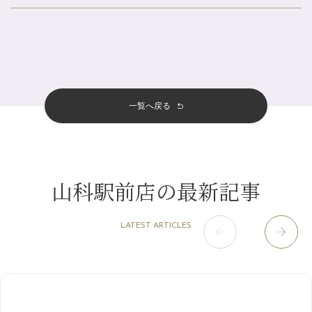
北山店
（93）
夏の疲れを感じていませんか？「夏バテ爽快コース」のご紹介🌿
8月
（3）
プライベート
（815）
2025年
十三店
（136）
金券キャンペーン真っ最中です！！
7月
（11）
サロンのNEWS
（200）
四条大宮店
（108）
12月
（8）
意外と？夏にお勧めな組み合わせ☆
2024年
6月
（11）
おすすめメニュー
（98）
四条河原町店
（122）
11月
（11）
夏本番！お祭り、花火とゆめみしと…
5月
（12）
その他
（58）
12月
（11）
一覧へ戻る
四条烏丸店
（158）
2023年
10月
（9）
白髪対策(◎_◎)
4月
（11）
11月
（15）
山科駅前店
（98）
9月
（8）
みだらし豆☆
12月
（1）
3月
（14）
2022年
10月
（13）
枚方店
（106）
8月
（8）
夏こそ足のむくみ対策♪
11月
（4）
2月
（11）
9月
（13）
淀屋橋odona店
12月
（6）
（21）
7月
（9）
山科駅前店の最新記事
2021年
10月
（5）
1月
（10）
8月
（15）
肥後橋店
11月
（5）
（26）
6月
（10）
9月
（4）
12月
（6）
7月
（16）
2020年
草津店
10月
（44）
（8）
5月
（10）
LATEST ARTICLES
8月
（5）
11月
（8）
3月
（1）
西院店
9月
（126）
（7）
4月
（12）
12月
（10）
6月
（3）
2019年
10月
（9）
1月
（1）
阪急グランドビル店
8月
（7）
（18）
3月
（13）
11月
（8）
5月
（5）
9月
（8）
12月
（9）
高槻店
7月
（121）
（5）
2月
（12）
2018年
10月
（10）
4月
（6）
8月
（7）
11月
（8）