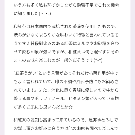
いう方も多く私も恥ずかしながら勉強不足でこれを機会
に知りました(・・;)
和紅茶は日本国内で栽培された茶葉を使用したもので、
渋みが少なくまろやかな味わいが特徴と言われているそ
うです♪普段馴染みのある紅茶はミルクやお砂糖を合わ
せて飲む印象が強いですが、和紅茶は何も混ぜずにその
ままのお味を楽しむのが一般的だそうです(^-^)
“紅茶うがい”という言葉がありそれだけ抗菌作用が中で
もよく言われていて、喉の不調や風邪予防にもお勧めさ
れています。また、消化に良く胃腸に優しいので中から
整える事やポリフェノール、ビタミン類が入っている物
が多くお肌にも良いんだとか☆
和紅茶の認知も高まって来ているので、是非ゆめみしで
お試し頂きお好みに合う方は他のお味も調べて楽しんで