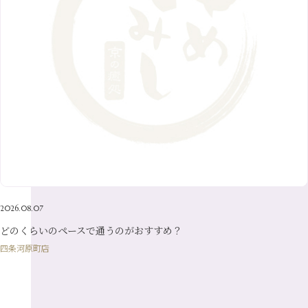
4月
（9）
12月
（18）
7月
（6）
2月
（8）
10月
（10）
5月
（10）
8月
（10）
3月
（9）
11月
（20）
6月
（8）
1月
（7）
9月
（14）
4月
（13）
7月
（9）
2月
（10）
10月
（21）
5月
（7）
8月
（13）
3月
（10）
6月
（17）
1月
（9）
9月
（15）
4月
（14）
7月
（14）
2月
（10）
5月
（23）
8月
（24）
3月
（7）
6月
（22）
1月
（9）
4月
（23）
7月
（21）
2月
（9）
5月
（21）
3月
（19）
6月
（15）
1月
（12）
4月
（21）
2月
（16）
5月
（13）
3月
（19）
1月
（8）
4月
（7）
2月
（16）
2026.08.07
1月
（10）
どのくらいのペースで通うのがおすすめ？
四条河原町店