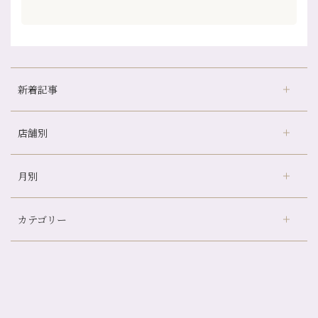
新着記事
店舗別
どのくらいのペースで通うのがおすすめ？
冷房の効きすぎた場所にずっといると、、、
月別
さがの温泉天山の湯店
（9）
山科駅前店24周年！
デュー阪急山田店
（24）
自律神経を整えて暑い夏を元気に過ごしましょう！
カテゴリー
伏見大手筋店
（77）
帰省前に体を整えておくメリット
2026年
北山店
（93）
夏の疲れを感じていませんか？「夏バテ爽快コース」のご紹介🌿
8月
（3）
プライベート
（815）
2025年
十三店
（136）
金券キャンペーン真っ最中です！！
7月
（11）
サロンのNEWS
（200）
四条大宮店
（108）
12月
（8）
意外と？夏にお勧めな組み合わせ☆
2024年
6月
（11）
おすすめメニュー
（98）