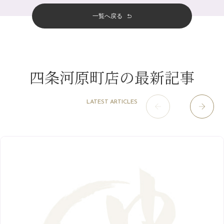
四条河原町店
（122）
11月
（11）
夏本番！お祭り、花火とゆめみしと…
5月
（12）
その他
（58）
12月
（11）
一覧へ戻る
四条烏丸店
（158）
2023年
10月
（9）
白髪対策(◎_◎)
4月
（11）
11月
（15）
山科駅前店
（98）
9月
（8）
みだらし豆☆
12月
（1）
3月
（14）
2022年
10月
（13）
枚方店
（106）
8月
（8）
夏こそ足のむくみ対策♪
11月
（4）
2月
（11）
9月
（13）
淀屋橋odona店
12月
（6）
（21）
7月
（9）
四条河原町店の最新記事
2021年
10月
（5）
1月
（10）
8月
（15）
肥後橋店
11月
（5）
（26）
6月
（10）
9月
（4）
12月
（6）
7月
（16）
2020年
草津店
10月
（44）
（8）
5月
（10）
LATEST ARTICLES
8月
（5）
11月
（8）
3月
（1）
西院店
9月
（126）
（7）
4月
（12）
12月
（10）
6月
（3）
2019年
10月
（9）
1月
（1）
阪急グランドビル店
8月
（7）
（18）
3月
（13）
11月
（8）
5月
（5）
9月
（8）
12月
（9）
高槻店
7月
（121）
（5）
2月
（12）
2018年
10月
（10）
4月
（6）
8月
（7）
11月
（8）
6月
（9）
1月
（9）
9月
（9）
3月
（5）
12月
（36）
7月
（9）
2017年
10月
（9）
5月
（9）
8月
（10）
2月
（5）
11月
（36）
6月
（8）
9月
（6）
4月
（6）
12月
（9）
7月
（8）
1月
（5）
2016年
10月
（23）
5月
（9）
8月
（10）
3月
（9）
11月
（17）
6月
（8）
9月
（6）