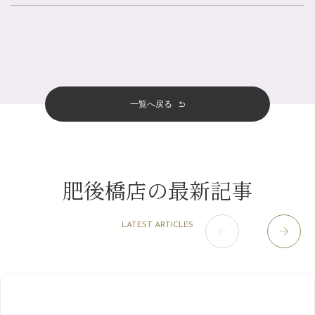
北山店
（93）
夏の疲れを感じていませんか？「夏バテ爽快コース」のご紹介🌿
8月
（3）
プライベート
（815）
2025年
十三店
（136）
金券キャンペーン真っ最中です！！
7月
（11）
サロンのNEWS
（200）
四条大宮店
（108）
12月
（8）
意外と？夏にお勧めな組み合わせ☆
2024年
6月
（11）
おすすめメニュー
（98）
四条河原町店
（122）
11月
（11）
夏本番！お祭り、花火とゆめみしと…
5月
（12）
その他
（58）
12月
（11）
一覧へ戻る
四条烏丸店
（158）
2023年
10月
（9）
白髪対策(◎_◎)
4月
（11）
11月
（15）
山科駅前店
（98）
9月
（8）
みだらし豆☆
12月
（1）
3月
（14）
2022年
10月
（13）
枚方店
（106）
8月
（8）
夏こそ足のむくみ対策♪
11月
（4）
2月
（11）
9月
（13）
淀屋橋odona店
12月
（6）
（21）
7月
（9）
肥後橋店の最新記事
2021年
10月
（5）
1月
（10）
8月
（15）
肥後橋店
11月
（5）
（26）
6月
（10）
9月
（4）
12月
（6）
7月
（16）
2020年
草津店
10月
（44）
（8）
5月
（10）
LATEST ARTICLES
8月
（5）
11月
（8）
3月
（1）
西院店
9月
（126）
（7）
4月
（12）
12月
（10）
6月
（3）
2019年
10月
（9）
1月
（1）
阪急グランドビル店
8月
（7）
（18）
3月
（13）
11月
（8）
5月
（5）
9月
（8）
12月
（9）
高槻店
7月
（121）
（5）
2月
（12）
2018年
10月
（10）
4月
（6）
8月
（7）
11月
（8）
6月
（9）