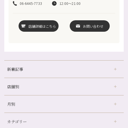
06-6445-7733
12:00〜21:00
店舗詳細はこちら
お問い合わせ
新着記事
店舗別
どのくらいのペースで通うのがおすすめ？
冷房の効きすぎた場所にずっといると、、、
月別
さがの温泉天山の湯店
（9）
山科駅前店24周年！
デュー阪急山田店
（24）
自律神経を整えて暑い夏を元気に過ごしましょう！
カテゴリー
伏見大手筋店
（77）
帰省前に体を整えておくメリット
2026年