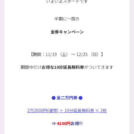
いよいよスタートです
半期に一度の
金券キャンペーン
【期間：11/19 （土） ～ 12/25 （日）】
期間中だけ
お得な10分延長無料券
がついてきます
：
●
金二万円券
●
2万
200
0円(通常)
＋
10分延長
無料
券 × 2枚
⇒
4100円
お得
!!!
!