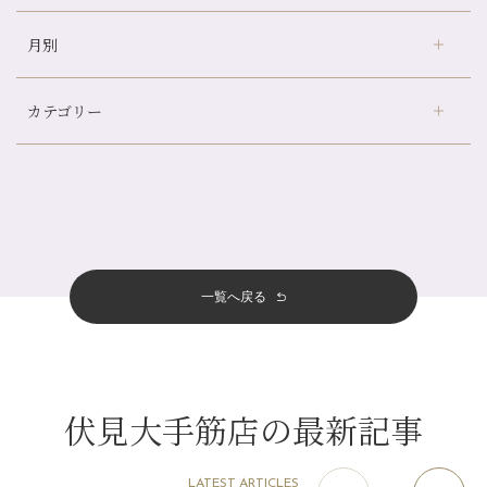
冷房の効きすぎた場所にずっといると、、、
月別
さがの温泉天山の湯店
（9）
山科駅前店24周年！
デュー阪急山田店
（24）
自律神経を整えて暑い夏を元気に過ごしましょう！
カテゴリー
伏見大手筋店
（77）
帰省前に体を整えておくメリット
2026年
北山店
（93）
夏の疲れを感じていませんか？「夏バテ爽快コース」のご紹介🌿
8月
（3）
プライベート
（815）
2025年
十三店
（136）
金券キャンペーン真っ最中です！！
7月
（11）
サロンのNEWS
（200）
四条大宮店
（108）
12月
（8）
意外と？夏にお勧めな組み合わせ☆
2024年
6月
（11）
おすすめメニュー
（98）
四条河原町店
（122）
11月
（11）
夏本番！お祭り、花火とゆめみしと…
5月
（12）
その他
（58）
12月
（11）
一覧へ戻る
四条烏丸店
（158）
2023年
10月
（9）
白髪対策(◎_◎)
4月
（11）
11月
（15）
山科駅前店
（98）
9月
（8）
みだらし豆☆
12月
（1）
3月
（14）
2022年
10月
（13）
枚方店
（106）
8月
（8）
夏こそ足のむくみ対策♪
11月
（4）
2月
（11）
9月
（13）
淀屋橋odona店
12月
（6）
（21）
7月
（9）
伏見大手筋店の最新記事
2021年
10月
（5）
1月
（10）
8月
（15）
肥後橋店
11月
（5）
（26）
6月
（10）
9月
（4）
12月
（6）
7月
（16）
2020年
草津店
10月
（44）
（8）
5月
（10）
LATEST ARTICLES