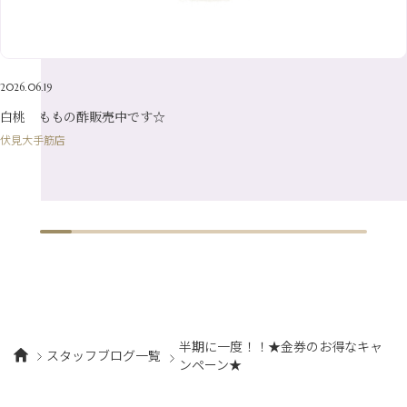
1月
（12）
4月
（21）
2月
（16）
5月
（13）
3月
（19）
1月
（8）
4月
（7）
2月
（16）
2026.06.19
1月
（10）
白桃 ももの酢販売中です☆
伏見大手筋店
半期に一度！！★金券のお得なキャ
スタッフブログ一覧
ンペーン★