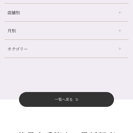
店舗別
どのくらいのペースで通うのがおすすめ？
冷房の効きすぎた場所にずっといると、、、
月別
さがの温泉天山の湯店
（9）
山科駅前店24周年！
デュー阪急山田店
（24）
自律神経を整えて暑い夏を元気に過ごしましょう！
カテゴリー
伏見大手筋店
（77）
帰省前に体を整えておくメリット
2026年
北山店
（93）
夏の疲れを感じていませんか？「夏バテ爽快コース」のご紹介🌿
8月
（3）
プライベート
（815）
2025年
十三店
（136）
金券キャンペーン真っ最中です！！
7月
（11）
サロンのNEWS
（200）
四条大宮店
（108）
12月
（8）
意外と？夏にお勧めな組み合わせ☆
2024年
6月
（11）
おすすめメニュー
（98）
四条河原町店
（122）
11月
（11）
夏本番！お祭り、花火とゆめみしと…
5月
（12）
その他
（58）
12月
（11）
一覧へ戻る
四条烏丸店
（158）
2023年
10月
（9）
白髪対策(◎_◎)
4月
（11）
11月
（15）
山科駅前店
（98）
9月
（8）
みだらし豆☆
12月
（1）
3月
（14）
2022年
10月
（13）
枚方店
（106）
8月
（8）
夏こそ足のむくみ対策♪
11月
（4）
2月
（11）
9月
（13）
淀屋橋odona店
12月
（6）
（21）
7月
（9）
2021年
10月
（5）