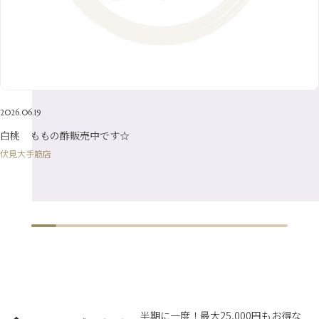
6月
（22）
1月
（9）
4月
（23）
7月
（21）
2月
（9）
5月
（21）
3月
（19）
6月
（15）
1月
（12）
4月
（21）
2月
（16）
5月
（13）
3月
（19）
1月
（8）
4月
（7）
2月
（16）
2026.06.19
1月
（10）
白桃 ももの酢販売中です☆
伏見大手筋店
半期に一度！最大25,000円もお得な