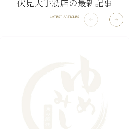
伏見大手筋店の最新記事
1月
（10）
8月
（15）
肥後橋店
11月
（5）
（26）
6月
（10）
9月
（4）
12月
（6）
7月
（16）
2020年
草津店
10月
（44）
（8）
5月
（10）
LATEST ARTICLES
8月
（5）
11月
（8）
3月
（1）
西院店
9月
（126）
（7）
4月
（12）
12月
（10）
6月
（3）
2019年
10月
（9）
1月
（1）
阪急グランドビル店
8月
（7）
（18）
3月
（13）
11月
（8）
5月
（5）
9月
（8）
12月
（9）
高槻店
7月
（121）
（5）
2月
（12）
2018年
10月
（10）
4月
（6）
8月
（7）
11月
（8）
6月
（9）
1月
（9）
9月
（9）
3月
（5）
12月
（36）
7月
（9）
2017年
10月
（9）
5月
（9）
8月
（10）
2月
（5）
11月
（36）
6月
（8）
9月
（6）
4月
（6）
12月
（9）
7月
（8）
1月
（5）
2016年
10月
（23）
5月
（9）
8月
（10）
3月
（9）
11月
（17）
6月
（8）
9月
（6）
4月
（9）
12月
（18）
7月
（6）
2月
（8）
10月
（10）
5月
（10）
8月
（10）
3月
（9）
11月
（20）
6月
（8）
1月
（7）
9月
（14）
4月
（13）
7月
（9）
2月
（10）
10月
（21）
5月
（7）
8月
（13）
3月
（10）
6月
（17）
1月
（9）
9月
（15）
4月
（14）
7月
（14）
2月
（10）
5月
（23）
8月
（24）
3月
（7）