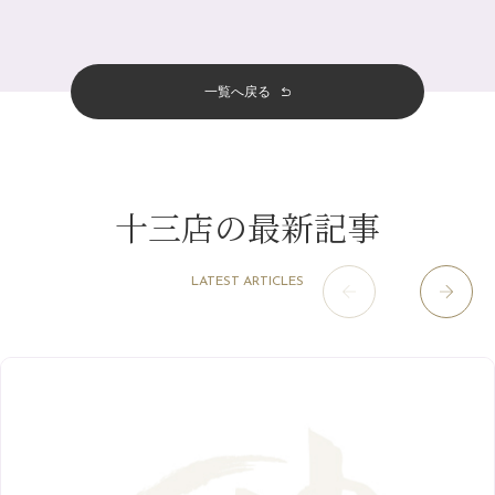
7月
（11）
サロンのNEWS
（200）
四条大宮店
（108）
12月
（8）
意外と？夏にお勧めな組み合わせ☆
2024年
6月
（11）
おすすめメニュー
（98）
四条河原町店
（122）
11月
（11）
夏本番！お祭り、花火とゆめみしと…
5月
（12）
その他
（58）
12月
（11）
一覧へ戻る
四条烏丸店
（158）
2023年
10月
（9）
白髪対策(◎_◎)
4月
（11）
11月
（15）
山科駅前店
（98）
9月
（8）
みだらし豆☆
12月
（1）
3月
（14）
2022年
10月
（13）
枚方店
（106）
8月
（8）
夏こそ足のむくみ対策♪
11月
（4）
2月
（11）
9月
（13）
淀屋橋odona店
12月
（6）
（21）
7月
（9）
十三店の最新記事
2021年
10月
（5）
1月
（10）
8月
（15）
肥後橋店
11月
（5）
（26）
6月
（10）
9月
（4）
12月
（6）
7月
（16）
2020年
草津店
10月
（44）
（8）
5月
（10）
LATEST ARTICLES
8月
（5）
11月
（8）
3月
（1）
西院店
9月
（126）
（7）
4月
（12）
12月
（10）
6月
（3）
2019年
10月
（9）
1月
（1）
阪急グランドビル店
8月
（7）
（18）
3月
（13）
11月
（8）
5月
（5）
9月
（8）
12月
（9）
高槻店
7月
（121）
（5）
2月
（12）
2018年
10月
（10）
4月
（6）
8月
（7）
11月
（8）
6月
（9）
1月
（9）
9月
（9）
3月
（5）
12月
（36）
7月
（9）
2017年
10月
（9）
5月
（9）
8月
（10）
2月
（5）
11月
（36）
6月
（8）
9月
（6）
4月
（6）