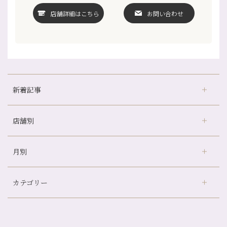
店舗詳細はこちら
お問い合わせ
新着記事
店舗別
どのくらいのペースで通うのがおすすめ？
冷房の効きすぎた場所にずっといると、、、
月別
さがの温泉天山の湯店
（9）
山科駅前店24周年！
デュー阪急山田店
（24）
自律神経を整えて暑い夏を元気に過ごしましょう！
カテゴリー
伏見大手筋店
（77）
帰省前に体を整えておくメリット
2026年
北山店
（93）
夏の疲れを感じていませんか？「夏バテ爽快コース」のご紹介🌿
8月
（3）
プライベート
（815）
2025年
十三店
（136）
金券キャンペーン真っ最中です！！