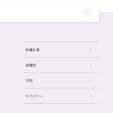
新着記事
店舗別
どのくらいのペースで通うのがおすすめ？
冷房の効きすぎた場所にずっといると、、、
月別
さがの温泉天山の湯店
（9）
山科駅前店24周年！
デュー阪急山田店
（24）
自律神経を整えて暑い夏を元気に過ごしまし
ょう！
カテゴリー
伏見大手筋店
（77）
2026年
帰省前に体を整えておくメリット
北山店
（93）
8月
（3）
夏の疲れを感じていませんか？「夏バテ爽快
プライベート
（815）
2025年