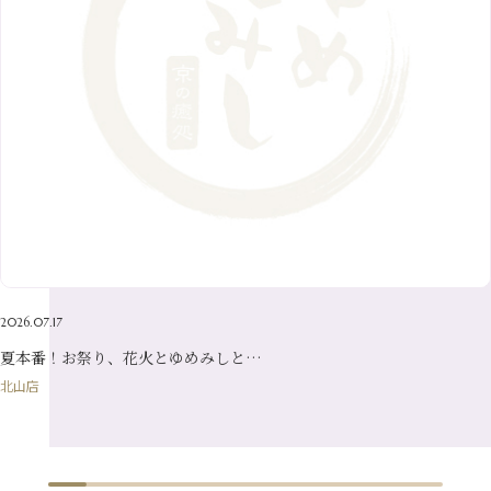
7月
（6）
2月
（8）
10月
（10）
5月
（10）
8月
（10）
3月
（9）
11月
（20）
6月
（8）
1月
（7）
9月
（14）
4月
（13）
7月
（9）
2月
（10）
10月
（21）
5月
（7）
8月
（13）
3月
（10）
6月
（17）
1月
（9）
9月
（15）
4月
（14）
7月
（14）
2月
（10）
5月
（23）
8月
（24）
3月
（7）
6月
（22）
1月
（9）
4月
（23）
7月
（21）
2月
（9）
5月
（21）
3月
（19）
6月
（15）
1月
（12）
4月
（21）
2月
（16）
5月
（13）
3月
（19）
1月
（8）
4月
（7）
2月
（16）
2026.07.17
1月
（10）
夏本番！お祭り、花火とゆめみしと…
北山店