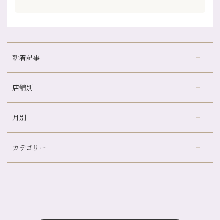
新着記事
店舗別
京都の夏といえば…
どのくらいのペースで通うのがおすすめ？
月別
さがの温泉天山の湯店
（9）
冷房の効きすぎた場所にずっといると、、、
デュー阪急山田店
（24）
山科駅前店24周年！
カテゴリー
伏見大手筋店
（77）
自律神経を整えて暑い夏を元気に過ごしましょう！
2026年
北山店
（93）
帰省前に体を整えておくメリット
8月
（4）
プライベート
（815）
2025年
十三店
（136）
夏の疲れを感じていませんか？「夏バテ爽快コース」のご紹介🌿
7月
（11）
サロンのNEWS
（201）
四条大宮店
（109）
12月
（8）
金券キャンペーン真っ最中です！！
2024年
6月
（11）
おすすめメニュー
（98）
四条河原町店
（122）
11月
（11）
意外と？夏にお勧めな組み合わせ☆