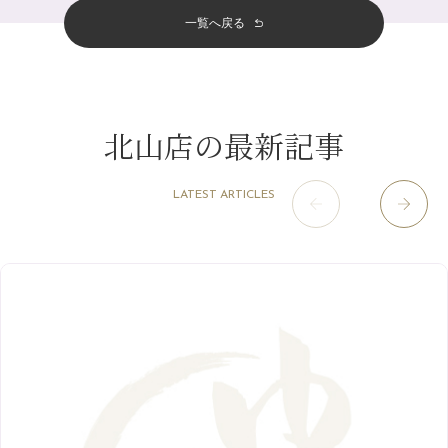
5月
（12）
その他
（58）
12月
（11）
一覧へ戻る
四条烏丸店
（158）
2023年
10月
（9）
夏本番！お祭り、花火とゆめみしと…
4月
（11）
11月
（15）
山科駅前店
（98）
9月
（8）
白髪対策(◎_◎)
12月
（1）
3月
（14）
2022年
10月
（13）
枚方店
（106）
8月
（8）
みだらし豆☆
11月
（4）
2月
（11）
9月
（13）
淀屋橋odona店
12月
（6）
（21）
7月
（9）
北山店の最新記事
2021年
10月
（5）
1月
（10）
8月
（15）
肥後橋店
11月
（5）
（26）
6月
（10）
9月
（4）
12月
（6）
7月
（16）
2020年
草津店
10月
（44）
（8）
5月
（10）
LATEST ARTICLES
8月
（5）
11月
（8）
3月
（1）
西院店
9月
（126）
（7）
4月
（12）
12月
（10）
6月
（3）
2019年
10月
（9）
1月
（1）
阪急グランドビル店
8月
（7）
（18）
3月
（13）
11月
（8）
5月
（5）
9月
（8）
12月
（9）
高槻店
7月
（121）
（5）
2月
（12）
2018年
10月
（10）
4月
（6）
8月
（7）
11月
（8）
6月
（9）
1月
（9）
9月
（9）
3月
（5）
12月
（36）
7月
（9）
2017年
10月
（9）
5月
（9）
8月
（10）
2月
（5）
11月
（36）
6月
（8）
9月
（6）
4月
（6）
12月
（9）
7月
（8）
1月
（5）
2016年
10月
（23）
5月
（9）
8月
（10）
3月
（9）
11月
（17）
6月
（8）
9月
（6）
4月
（9）
12月
（18）