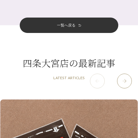
サロンのNEWS
（200）
四条大宮店
（108）
12月
（8）
意外と？夏にお勧めな組み合わせ☆
2024年
6月
（11）
おすすめメニュー
（98）
四条河原町店
（122）
11月
（11）
夏本番！お祭り、花火とゆめみしと…
5月
（12）
その他
（58）
12月
（11）
一覧へ戻る
四条烏丸店
（158）
2023年
10月
（9）
白髪対策(◎_◎)
4月
（11）
11月
（15）
山科駅前店
（98）
9月
（8）
みだらし豆☆
12月
（1）
3月
（14）
2022年
10月
（13）
枚方店
（106）
8月
（8）
夏こそ足のむくみ対策♪
11月
（4）
2月
（11）
9月
（13）
淀屋橋odona店
12月
（6）
（21）
7月
（9）
四条大宮店の最新記事
2021年
10月
（5）
1月
（10）
8月
（15）
肥後橋店
11月
（5）
（26）
6月
（10）
9月
（4）
12月
（6）
7月
（16）
2020年
草津店
10月
（44）
（8）
5月
（10）
LATEST ARTICLES
8月
（5）
11月
（8）
3月
（1）
西院店
9月
（126）
（7）
4月
（12）
12月
（10）
6月
（3）
2019年
10月
（9）
1月
（1）
阪急グランドビル店
8月
（7）
（18）
3月
（13）
11月
（8）
5月
（5）
9月
（8）
12月
（9）
高槻店
7月
（121）
（5）
2月
（12）
2018年
10月
（10）
4月
（6）
8月
（7）
11月
（8）
6月
（9）
1月
（9）
9月
（9）
3月
（5）
12月
（36）
7月
（9）
2017年
10月
（9）
5月
（9）
8月
（10）
2月
（5）
11月
（36）
6月
（8）
9月
（6）
4月
（6）