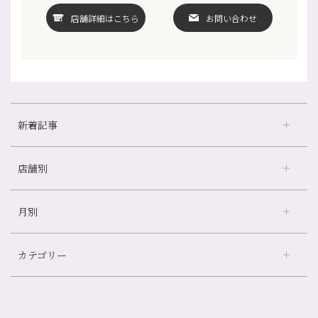
店舗詳細はこちら
お問い合わせ
新着記事
店舗別
どのくらいのペースで通うのがおすすめ？
冷房の効きすぎた場所にずっといると、、、
月別
さがの温泉天山の湯店
（9）
山科駅前店24周年！
デュー阪急山田店
（24）
自律神経を整えて暑い夏を元気に過ごしましょう！
カテゴリー
伏見大手筋店
（77）
帰省前に体を整えておくメリット
2026年
北山店
（93）
夏の疲れを感じていませんか？「夏バテ爽快コース」のご紹介🌿
8月
（3）
プライベート
（815）
2025年
十三店
（136）
金券キャンペーン真っ最中です！！
7月
（11）