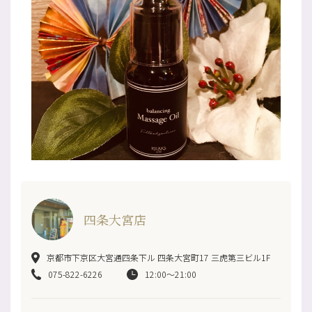
四条大宮店
京都市下京区大宮通四条下ル 四条大宮町17 三虎第三ビル1F
075-822-6226
12:00～21:00