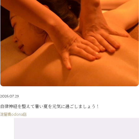
6月
（9）
1月
（9）
9月
（9）
3月
（5）
12月
（36）
7月
（9）
2017年
10月
（9）
5月
（9）
8月
（10）
2月
（5）
11月
（36）
6月
（8）
9月
（6）
4月
（6）
12月
（9）
7月
（8）
1月
（5）
2016年
10月
（23）
5月
（9）
8月
（10）
3月
（9）
11月
（17）
6月
（8）
9月
（6）
4月
（9）
12月
（18）
7月
（6）
2月
（8）
10月
（10）
5月
（10）
8月
（10）
3月
（9）
11月
（20）
6月
（8）
1月
（7）
9月
（14）
4月
（13）
7月
（9）
2月
（10）
10月
（21）
5月
（7）
8月
（13）
3月
（10）
6月
（17）
1月
（9）
9月
（15）
4月
（14）
7月
（14）
2月
（10）
5月
（23）
8月
（24）
3月
（7）
6月
（22）
1月
（9）
4月
（23）
7月
（21）
2月
（9）
5月
（21）
2026.07.29
3月
（19）
6月
（15）
1月
（12）
4月
（21）
自律神経を整えて暑い夏を元気に過ごしましょう！
2月
（16）
5月
（13）
淀屋橋odona店
3月
（19）
1月
（8）
4月
（7）
2月
（16）
1月
（10）