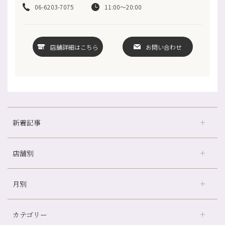
06-6203-7075
11:00〜20:00
店舗詳細はこちら
お問い合わせ
新着記事
店舗別
冷房の効きすぎた場所にずっといると、、、
山科駅前店24周年！
月別
さがの温泉天山の湯店
（9）
自律神経を整えて暑い夏を元気に過ごしましょう！
デュー阪急山田店
（24）
帰省前に体を整えておくメリット
カテゴリー
伏見大手筋店
（77）
夏の疲れを感じていませんか？「夏バテ爽快コース」のご紹介🌿
2026年