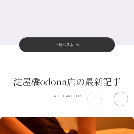
北山店
（93）
金券キャンペーン真っ最中です！！
8月
（2）
プライベート
（815）
2025年
十三店
（136）
意外と？夏にお勧めな組み合わせ☆
7月
（11）
サロンのNEWS
（200）
四条大宮店
（108）
12月
（8）
夏本番！お祭り、花火とゆめみしと…
2024年
6月
（11）
おすすめメニュー
（98）
四条河原町店
（121）
11月
（11）
白髪対策(◎_◎)
5月
（12）
その他
（58）
12月
（11）
一覧へ戻る
四条烏丸店
（158）
2023年
10月
（9）
みだらし豆☆
4月
（11）
11月
（15）
山科駅前店
（98）
9月
（8）
夏こそ足のむくみ対策♪
12月
（1）
3月
（14）
2022年
10月
（13）
枚方店
（106）
8月
（8）
７月に入りましたね(*^^*)
11月
（4）
2月
（11）
9月
（13）
淀屋橋odona店
12月
（6）
（21）
7月
（9）
淀屋橋odona店の最新記事
2021年
10月
（5）
1月
（10）
8月
（15）
肥後橋店
11月
（5）
（26）
6月
（10）
9月
（4）
12月
（6）
7月
（16）
2020年
草津店
10月
（44）
（8）
5月
（10）
LATEST ARTICLES
8月
（5）
11月
（8）
3月
（1）
西院店
9月
（126）
（7）
4月
（12）
12月
（10）
6月
（3）
2019年
10月
（9）
1月
（1）
阪急グランドビル店
8月
（7）
（18）
3月
（13）
11月
（8）
5月
（5）
9月
（8）
12月
（9）
高槻店
7月
（121）
（5）
2月
（12）
2018年
10月
（10）
4月
（6）
8月
（7）
11月
（8）