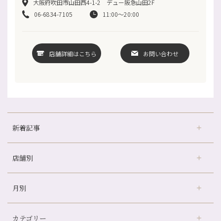
大阪府吹田市山田西4-1-2 デュー阪急山田2F
06-6834-7105
11:00～20:00
店舗詳細はこちら
お問い合わせ
新着記事
店舗別
どのくらいのペースで通うのがおすすめ？
冷房の効きすぎた場所にずっといると、、、
月別
さがの温泉天山の湯店
（9）
山科駅前店24周年！
デュー阪急山田店
（24）
自律神経を整えて暑い夏を元気に過ごしましょう！
カテゴリー