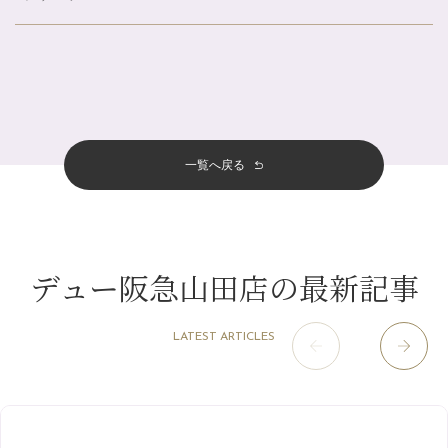
伏見大手筋店
（77）
帰省前に体を整えておくメリット
2026年
北山店
（93）
夏の疲れを感じていませんか？「夏バテ爽快コース」のご紹介🌿
8月
（3）
プライベート
（815）
2025年
十三店
（136）
金券キャンペーン真っ最中です！！
7月
（11）
サロンのNEWS
（200）
四条大宮店
（108）
12月
（8）
意外と？夏にお勧めな組み合わせ☆
2024年
6月
（11）
おすすめメニュー
（98）
四条河原町店
（122）
11月
（11）
夏本番！お祭り、花火とゆめみしと…
5月
（12）
その他
（58）
12月
（11）
一覧へ戻る
四条烏丸店
（158）
2023年
10月
（9）
白髪対策(◎_◎)
4月
（11）
11月
（15）
山科駅前店
（98）
9月
（8）
みだらし豆☆
12月
（1）
3月
（14）
2022年
10月
（13）
枚方店
（106）
8月
（8）
夏こそ足のむくみ対策♪
11月
（4）
2月
（11）
9月
（13）
淀屋橋odona店
12月
（6）
（21）
7月
（9）
デュー阪急山田店の最新記事
2021年
10月
（5）
1月
（10）
8月
（15）
肥後橋店
11月
（5）
（26）
6月
（10）
9月
（4）
12月
（6）
7月
（16）
2020年
草津店
10月
（44）
（8）
5月
（10）
LATEST ARTICLES
8月
（5）
11月
（8）
3月
（1）
西院店
9月
（126）
（7）
4月
（12）
12月
（10）
6月
（3）
2019年
10月
（9）
1月
（1）
阪急グランドビル店
8月
（7）
（18）
3月
（13）
11月
（8）
5月
（5）
9月
（8）
12月
（9）
高槻店
7月
（121）
（5）
2月
（12）
2018年
10月
（10）
4月
（6）