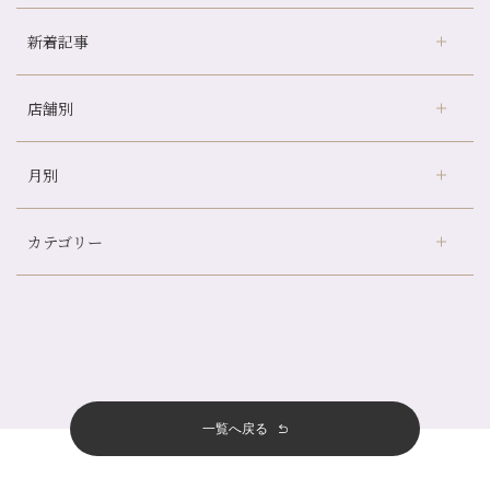
新着記事
店舗別
どのくらいのペースで通うのがおすすめ？
冷房の効きすぎた場所にずっといると、、、
月別
さがの温泉天山の湯店
（9）
山科駅前店24周年！
デュー阪急山田店
（24）
自律神経を整えて暑い夏を元気に過ごしましょう！
カテゴリー
伏見大手筋店
（77）
帰省前に体を整えておくメリット
2026年
北山店
（93）
夏の疲れを感じていませんか？「夏バテ爽快コース」のご紹介🌿
8月
（3）
プライベート
（815）
2025年
十三店
（136）
金券キャンペーン真っ最中です！！
7月
（11）
サロンのNEWS
（200）
四条大宮店
（108）
12月
（8）
意外と？夏にお勧めな組み合わせ☆
2024年
6月
（11）
おすすめメニュー
（98）
四条河原町店
（122）
11月
（11）
夏本番！お祭り、花火とゆめみしと…
5月
（12）
その他
（58）
12月
（11）
一覧へ戻る
四条烏丸店
（158）
2023年
10月
（9）
白髪対策(◎_◎)
4月
（11）
11月
（15）
山科駅前店
（98）
9月
（8）
みだらし豆☆
12月
（1）
3月
（14）