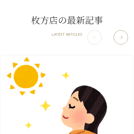
2022年
10月
（13）
枚方店
（106）
8月
（8）
夏こそ足のむくみ対策♪
11月
（4）
2月
（11）
9月
（13）
淀屋橋odona店
12月
（6）
（21）
7月
（9）
枚方店の最新記事
2021年
10月
（5）
1月
（10）
8月
（15）
肥後橋店
11月
（5）
（26）
6月
（10）
9月
（4）
12月
（6）
7月
（16）
2020年
草津店
10月
（44）
（8）
5月
（10）
LATEST ARTICLES
8月
（5）
11月
（8）
3月
（1）
西院店
9月
（126）
（7）
4月
（12）
12月
（10）
6月
（3）
2019年
10月
（9）
1月
（1）
阪急グランドビル店
8月
（7）
（18）
3月
（13）
11月
（8）
5月
（5）
9月
（8）
12月
（9）
高槻店
7月
（121）
（5）
2月
（12）
2018年
10月
（10）
4月
（6）
8月
（7）
11月
（8）
6月
（9）
1月
（9）
9月
（9）
3月
（5）
12月
（36）
7月
（9）
2017年
10月
（9）
5月
（9）
8月
（10）
2月
（5）
11月
（36）
6月
（8）
9月
（6）
4月
（6）
12月
（9）
7月
（8）
1月
（5）
2016年
10月
（23）
5月
（9）
8月
（10）
3月
（9）
11月
（17）
6月
（8）
9月
（6）
4月
（9）
12月
（18）
7月
（6）
2月
（8）
10月
（10）
5月
（10）
8月
（10）
3月
（9）
11月
（20）
6月
（8）
1月
（7）
9月
（14）
4月
（13）
7月
（9）
2月
（10）
10月
（21）
5月
（7）
8月
（13）