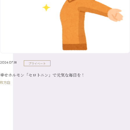
3月
（10）
6月
（17）
1月
（9）
9月
（15）
4月
（14）
7月
（14）
2月
（10）
5月
（23）
8月
（24）
3月
（7）
6月
（22）
1月
（9）
4月
（23）
7月
（21）
2月
（9）
5月
（21）
3月
（19）
6月
（15）
1月
（12）
4月
（21）
2月
（16）
5月
（13）
3月
（19）
1月
（8）
4月
（7）
2月
（16）
2024.07.18
プライベート
1月
（10）
幸せホルモン「セロトニン」で元気な毎日を！
枚方店