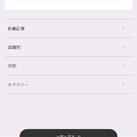
新着記事
店舗別
京都の夏といえば…
どのくらいのペースで通うのがおすすめ？
月別
さがの温泉天山の湯店
（9）
冷房の効きすぎた場所にずっといると、、、
デュー阪急山田店
（24）
山科駅前店24周年！
カテゴリー
伏見大手筋店
（77）
自律神経を整えて暑い夏を元気に過ごしましょう！
2026年
北山店
（93）
帰省前に体を整えておくメリット
8月
（4）
プライベート
（815）
2025年
十三店
（136）
夏の疲れを感じていませんか？「夏バテ爽快コース」のご紹介🌿
7月
（11）
サロンのNEWS
（201）
四条大宮店
（109）
12月
（8）
金券キャンペーン真っ最中です！！
2024年
6月
（11）
おすすめメニュー
（98）
四条河原町店
（122）
11月
（11）
意外と？夏にお勧めな組み合わせ☆
5月
（12）
その他
（58）
12月
（11）
一覧へ戻る