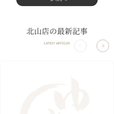
四条烏丸店
（158）
2023年
10月
（9）
夏本番！お祭り、花火とゆめみしと…
4月
（11）
11月
（15）
山科駅前店
（98）
9月
（8）
白髪対策(◎_◎)
12月
（1）
3月
（14）
2022年
10月
（13）
枚方店
（106）
8月
（8）
みだらし豆☆
11月
（4）
2月
（11）
9月
（13）
淀屋橋odona店
12月
（6）
（21）
7月
（9）
北山店の最新記事
2021年
10月
（5）
1月
（10）
8月
（15）
肥後橋店
11月
（5）
（26）
6月
（10）
9月
（4）
12月
（6）
7月
（16）
2020年
草津店
10月
（44）
（8）
5月
（10）
LATEST ARTICLES
8月
（5）
11月
（8）
3月
（1）
西院店
9月
（126）
（7）
4月
（12）
12月
（10）
6月
（3）
2019年
10月
（9）
1月
（1）
阪急グランドビル店
8月
（7）
（18）
3月
（13）
11月
（8）
5月
（5）
9月
（8）
12月
（9）
高槻店
7月
（121）
（5）
2月
（12）
2018年
10月
（10）
4月
（6）
8月
（7）
11月
（8）
6月
（9）
1月
（9）
9月
（9）
3月
（5）
12月
（36）
7月
（9）
2017年
10月
（9）
5月
（9）
8月
（10）
2月
（5）
11月
（36）
6月
（8）
9月
（6）
4月
（6）
12月
（9）
7月
（8）
1月
（5）
2016年
10月
（23）
5月
（9）
8月
（10）
3月
（9）
11月
（17）
6月
（8）
9月
（6）
4月
（9）
12月
（18）
7月
（6）
2月
（8）
10月
（10）
5月
（10）
8月
（10）