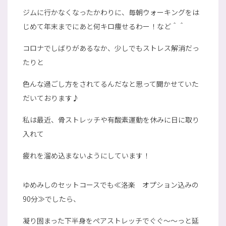
ジムに行かなくなったかわりに、毎朝ウォーキングをは
じめて年末までにあと何キロ痩せるわー！など＾＾
コロナでしばりがあるなか、少しでもストレス解消だっ
たりと
色んな過ごし方をされてるんだなと思って聞かせていた
だいております♪
私は最近、骨ストレッチや有酸素運動を休みに日に取り
入れて
疲れを溜め込まないようにしています！
ゆめみしのセットコースでも≪洛楽 オプション込みの
90分≫でしたら、
凝り固まった下半身をペアストレッチでぐぐ～～っと延