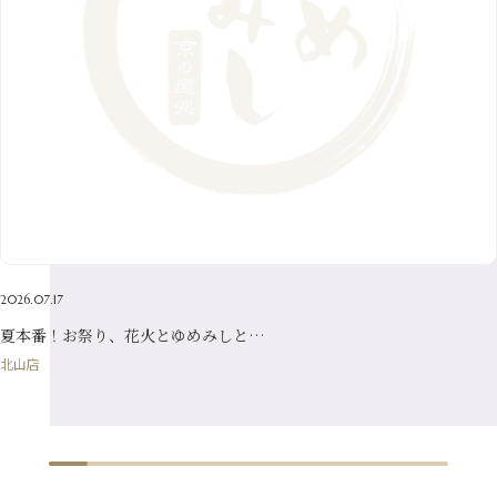
3月
（9）
11月
（20）
6月
（8）
1月
（7）
9月
（14）
4月
（13）
7月
（9）
2月
（10）
10月
（21）
5月
（7）
8月
（13）
3月
（10）
6月
（17）
1月
（9）
9月
（15）
4月
（14）
7月
（14）
2月
（10）
5月
（23）
8月
（24）
3月
（7）
6月
（22）
1月
（9）
4月
（23）
7月
（21）
2月
（9）
5月
（21）
3月
（19）
6月
（15）
1月
（12）
4月
（21）
2月
（16）
5月
（13）
3月
（19）
1月
（8）
4月
（7）
2月
（16）
2026.07.17
1月
（10）
夏本番！お祭り、花火とゆめみしと…
北山店