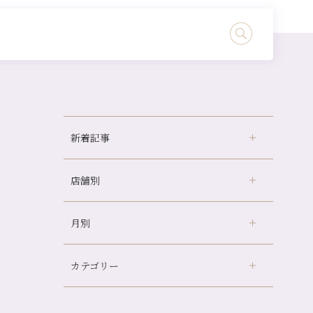
新着記事
店舗別
どのくらいのペースで通うのがおすすめ？
冷房の効きすぎた場所にずっといると、、、
月別
さがの温泉天山の湯店
（9）
山科駅前店24周年！
デュー阪急山田店
（24）
自律神経を整えて暑い夏を元気に過ごしまし
ょう！
カテゴリー
伏見大手筋店
（77）
2026年
帰省前に体を整えておくメリット
北山店
（93）
8月
（3）
夏の疲れを感じていませんか？「夏バテ爽快
プライベート
（815）
2025年