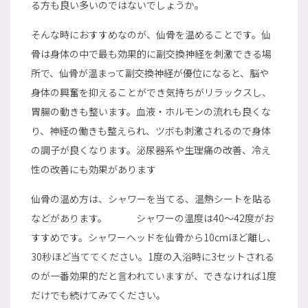
る方も良い多いのではないでしょうか。
そんな時におすすめなのが、仙骨を温めることです。仙
骨は身体の中で最も効果的に副交換神経を刺激できる場
所で、仙骨が温まって副交換神経が優位になると、脳や
身体の興奮を抑えることができ気持ちがリラックスし、
胃腸の動きも整います。血液・ホルモンの流れも良くな
り、神経の働きも整えられ、ツボも刺激されるので身体
の調子が良くなります。泌尿器系や生理痛の改善、冷え
性の改善にも効果があります
仙骨の温め方は、シャワーを当てる、温熱シートを貼る
などがあります。 シャワーの温度は40～42度がお
すすめです。シャワーヘッドを仙骨から10cmほど離し、
30秒ほど当ててください。1度の入浴時に3セットされる
のが一番効果的だと言われていますが、できなければ1度
だけでも続けてみてください。