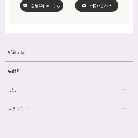
店舗詳細はこちら
お問い合わせ
新着記事
店舗別
冷房の効きすぎた場所にずっといると、、、
山科駅前店24周年！
月別
さがの温泉天山の湯店
（9）
自律神経を整えて暑い夏を元気に過ごしましょう！
デュー阪急山田店
（24）
帰省前に体を整えておくメリット
カテゴリー
伏見大手筋店
（77）
夏の疲れを感じていませんか？「夏バテ爽快コース」のご紹介🌿
2026年
北山店
（93）
金券キャンペーン真っ最中です！！
8月
（2）
プライベート
（815）
2025年
十三店
（136）
意外と？夏にお勧めな組み合わせ☆
7月
（11）