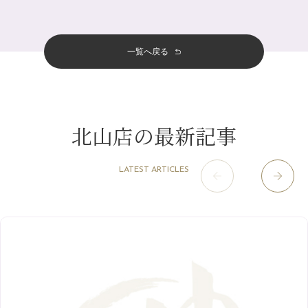
サロンのNEWS
（200）
四条大宮店
（108）
12月
（8）
夏本番！お祭り、花火とゆめみしと…
2024年
6月
（11）
おすすめメニュー
（98）
四条河原町店
（121）
11月
（11）
白髪対策(◎_◎)
5月
（12）
その他
（58）
12月
（11）
一覧へ戻る
四条烏丸店
（158）
2023年
10月
（9）
みだらし豆☆
4月
（11）
11月
（15）
山科駅前店
（98）
9月
（8）
夏こそ足のむくみ対策♪
12月
（1）
3月
（14）
2022年
10月
（13）
枚方店
（106）
8月
（8）
７月に入りましたね(*^^*)
11月
（4）
2月
（11）
9月
（13）
淀屋橋odona店
12月
（6）
（21）
7月
（9）
北山店の最新記事
2021年
10月
（5）
1月
（10）
8月
（15）
肥後橋店
11月
（5）
（26）
6月
（10）
9月
（4）
12月
（6）
7月
（16）
2020年
草津店
10月
（44）
（8）
5月
（10）
LATEST ARTICLES
8月
（5）
11月
（8）
3月
（1）
西院店
9月
（126）
（7）
4月
（12）
12月
（10）
6月
（3）
2019年
10月
（9）
1月
（1）
阪急グランドビル店
8月
（7）
（18）
3月
（13）
11月
（8）
5月
（5）
9月
（8）
12月
（9）
高槻店
7月
（121）
（5）
2月
（12）
2018年
10月
（10）
4月
（6）
8月
（7）
11月
（8）
6月
（9）
1月
（9）
9月
（9）
3月
（5）
12月
（36）
7月
（9）
2017年
10月
（9）
5月
（9）
8月
（10）
2月
（5）
11月
（36）
6月
（8）
9月
（6）
4月
（6）
12月
（9）