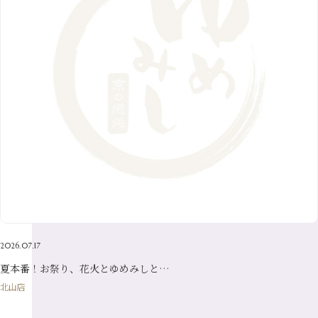
7月
（8）
1月
（5）
2016年
10月
（23）
5月
（9）
8月
（10）
3月
（9）
11月
（17）
6月
（8）
9月
（6）
4月
（9）
12月
（18）
7月
（6）
2月
（8）
10月
（10）
5月
（10）
8月
（10）
3月
（9）
11月
（20）
6月
（8）
1月
（7）
9月
（14）
4月
（13）
7月
（9）
2月
（10）
10月
（21）
5月
（7）
8月
（13）
3月
（10）
6月
（17）
1月
（9）
9月
（15）
4月
（14）
7月
（14）
2月
（10）
5月
（23）
8月
（24）
3月
（7）
6月
（22）
1月
（9）
4月
（23）
7月
（21）
2月
（9）
5月
（21）
3月
（19）
6月
（15）
1月
（12）
4月
（21）
2月
（16）
5月
（13）
3月
（19）
1月
（8）
4月
（7）
2月
（16）
2026.07.17
1月
（10）
夏本番！お祭り、花火とゆめみしと…
北山店