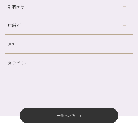
新着記事
店舗別
冷房の効きすぎた場所にずっといると、、、
山科駅前店24周年！
月別
さがの温泉天山の湯店
（9）
自律神経を整えて暑い夏を元気に過ごしましょう！
デュー阪急山田店
（24）
帰省前に体を整えておくメリット
カテゴリー
伏見大手筋店
（77）
夏の疲れを感じていませんか？「夏バテ爽快コース」のご紹介🌿
2026年
北山店
（93）
金券キャンペーン真っ最中です！！
8月
（2）
プライベート
（815）
2025年
十三店
（136）
意外と？夏にお勧めな組み合わせ☆
7月
（11）
サロンのNEWS
（200）
四条大宮店
（108）
12月
（8）
夏本番！お祭り、花火とゆめみしと…
2024年
6月
（11）
おすすめメニュー
（98）
四条河原町店
（121）
11月
（11）
白髪対策(◎_◎)
5月
（12）
その他
（58）
12月
（11）
一覧へ戻る
四条烏丸店
（158）
2023年
10月
（9）
みだらし豆☆
4月
（11）
11月
（15）
山科駅前店
（98）
9月
（8）
夏こそ足のむくみ対策♪
12月
（1）
3月
（14）
2022年
10月
（13）
枚方店
（106）
8月
（8）
７月に入りましたね(*^^*)