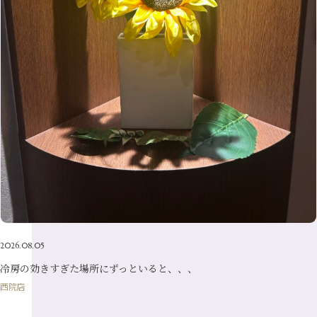
9月
（15）
4月
（14）
7月
（14）
2月
（10）
5月
（23）
8月
（24）
3月
（7）
6月
（22）
1月
（9）
4月
（23）
7月
（21）
2月
（9）
5月
（21）
3月
（19）
6月
（15）
1月
（12）
4月
（21）
2月
（16）
5月
（13）
3月
（19）
1月
（8）
4月
（7）
2月
（16）
1月
（10）
2026.08.05
冷房の効きすぎた場所にずっといると、、、
西院店