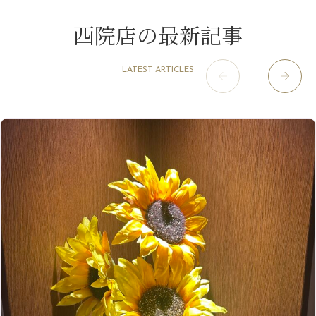
11月
（4）
2月
（11）
9月
（13）
淀屋橋odona店
12月
（6）
（21）
7月
（9）
西院店の最新記事
2021年
10月
（5）
1月
（10）
8月
（15）
肥後橋店
11月
（5）
（26）
6月
（10）
9月
（4）
12月
（6）
7月
（16）
2020年
草津店
10月
（44）
（8）
5月
（10）
LATEST ARTICLES
8月
（5）
11月
（8）
3月
（1）
西院店
9月
（126）
（7）
4月
（12）
12月
（10）
6月
（3）
2019年
10月
（9）
1月
（1）
阪急グランドビル店
8月
（7）
（18）
3月
（13）
11月
（8）
5月
（5）
9月
（8）
12月
（9）
高槻店
7月
（121）
（5）
2月
（12）
2018年
10月
（10）
4月
（6）
8月
（7）
11月
（8）
6月
（9）
1月
（9）
9月
（9）
3月
（5）
12月
（36）
7月
（9）
2017年
10月
（9）
5月
（9）
8月
（10）
2月
（5）
11月
（36）
6月
（8）
9月
（6）
4月
（6）
12月
（9）
7月
（8）
1月
（5）
2016年
10月
（23）
5月
（9）
8月
（10）
3月
（9）
11月
（17）
6月
（8）
9月
（6）
4月
（9）
12月
（18）
7月
（6）
2月
（8）
10月
（10）
5月
（10）
8月
（10）
3月
（9）
11月
（20）
6月
（8）
1月
（7）
9月
（14）
4月
（13）
7月
（9）
2月
（10）
10月
（21）
5月
（7）
8月
（13）
3月
（10）
6月
（17）
1月
（9）