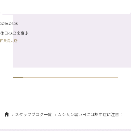
2月
（16）
5月
（13）
3月
（19）
1月
（8）
4月
（7）
2月
（16）
2026.06.28
1月
（10）
休日の出来事♪
四条烏丸店
スタッフブログ一覧
ムシムシ暑い日には熱中症に注意！