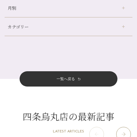
冷房の効きすぎた場所にずっといると、、、
月別
さがの温泉天山の湯店
（9）
山科駅前店24周年！
デュー阪急山田店
（24）
自律神経を整えて暑い夏を元気に過ごしましょう！
カテゴリー
伏見大手筋店
（77）
帰省前に体を整えておくメリット
2026年
北山店
（93）
夏の疲れを感じていませんか？「夏バテ爽快コース」のご紹介🌿
8月
（3）
プライベート
（815）
2025年
十三店
（136）
金券キャンペーン真っ最中です！！
7月
（11）
サロンのNEWS
（200）
四条大宮店
（108）
12月
（8）
意外と？夏にお勧めな組み合わせ☆
2024年
6月
（11）
おすすめメニュー
（98）
四条河原町店
（122）
11月
（11）
夏本番！お祭り、花火とゆめみしと…
5月
（12）
その他
（58）
12月
（11）
一覧へ戻る
四条烏丸店
（158）
2023年
10月
（9）
白髪対策(◎_◎)
4月
（11）
11月
（15）
山科駅前店
（98）
9月
（8）
みだらし豆☆
12月
（1）
3月
（14）
2022年
10月
（13）
枚方店
（106）
8月
（8）
夏こそ足のむくみ対策♪
11月
（4）
2月
（11）
9月
（13）
淀屋橋odona店
12月
（6）
（21）
7月
（9）
四条烏丸店の最新記事
2021年
10月
（5）
1月
（10）
8月
（15）
肥後橋店
11月
（5）
（26）
6月
（10）
9月
（4）
12月
（6）
7月
（16）
2020年
草津店
10月
（44）
（8）
5月
（10）
LATEST ARTICLES
8月
（5）
11月
（8）