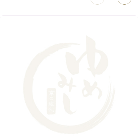
3月
（1）
西院店
9月
（126）
（7）
4月
（12）
12月
（10）
6月
（3）
2019年
10月
（9）
1月
（1）
阪急グランドビル店
8月
（7）
（18）
3月
（13）
11月
（8）
5月
（5）
9月
（8）
12月
（9）
高槻店
7月
（121）
（5）
2月
（12）
2018年
10月
（10）
4月
（6）
8月
（7）
11月
（8）
6月
（9）
1月
（9）
9月
（9）
3月
（5）
12月
（36）
7月
（9）
2017年
10月
（9）
5月
（9）
8月
（10）
2月
（5）
11月
（36）
6月
（8）
9月
（6）
4月
（6）
12月
（9）
7月
（8）
1月
（5）
2016年
10月
（23）
5月
（9）
8月
（10）
3月
（9）
11月
（17）
6月
（8）
9月
（6）
4月
（9）
12月
（18）
7月
（6）
2月
（8）
10月
（10）
5月
（10）
8月
（10）
3月
（9）
11月
（20）
6月
（8）
1月
（7）
9月
（14）
4月
（13）
7月
（9）
2月
（10）
10月
（21）
5月
（7）
8月
（13）
3月
（10）
6月
（17）
1月
（9）
9月
（15）
4月
（14）
7月
（14）
2月
（10）
5月
（23）
8月
（24）
3月
（7）
6月
（22）
1月
（9）
4月
（23）
7月
（21）
2月
（9）
5月
（21）
3月
（19）
6月
（15）
1月
（12）
4月
（21）