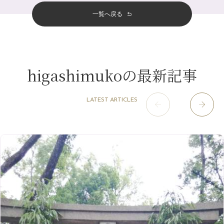
夏本番！お祭り、花火とゆめみしと…
5月
（12）
その他
（58）
12月
（11）
一覧へ戻る
四条烏丸店
（158）
2023年
10月
（9）
白髪対策(◎_◎)
4月
（11）
11月
（15）
山科駅前店
（98）
9月
（8）
みだらし豆☆
12月
（1）
3月
（14）
2022年
10月
（13）
枚方店
（106）
8月
（8）
夏こそ足のむくみ対策♪
11月
（4）
2月
（11）
9月
（13）
淀屋橋odona店
12月
（6）
（21）
7月
（9）
higashimukoの最新記事
2021年
10月
（5）
1月
（10）
8月
（15）
肥後橋店
11月
（5）
（26）
6月
（10）
9月
（4）
12月
（6）
7月
（16）
2020年
草津店
10月
（44）
（8）
5月
（10）
LATEST ARTICLES
8月
（5）
11月
（8）
3月
（1）
西院店
9月
（126）
（7）
4月
（12）
12月
（10）
6月
（3）
2019年
10月
（9）
1月
（1）
阪急グランドビル店
8月
（7）
（18）
3月
（13）
11月
（8）
5月
（5）
9月
（8）
12月
（9）
高槻店
7月
（121）
（5）
2月
（12）
2018年
10月
（10）
4月
（6）
8月
（7）
11月
（8）
6月
（9）
1月
（9）
9月
（9）
3月
（5）
12月
（36）
7月
（9）
2017年
10月
（9）
5月
（9）
8月
（10）
2月
（5）
11月
（36）
6月
（8）
9月
（6）
4月
（6）
12月
（9）
7月
（8）
1月
（5）
2016年
10月
（23）
5月
（9）
8月
（10）
3月
（9）
11月
（17）
6月
（8）
9月
（6）
4月
（9）