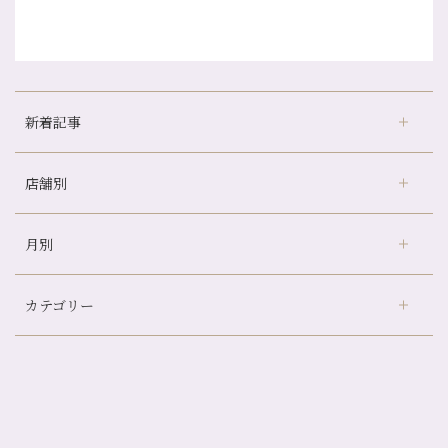
新着記事
店舗別
どのくらいのペースで通うのがおすすめ？
冷房の効きすぎた場所にずっといると、、、
月別
さがの温泉天山の湯店
（9）
山科駅前店24周年！
デュー阪急山田店
（24）
自律神経を整えて暑い夏を元気に過ごしましょう！
カテゴリー
伏見大手筋店
（77）
帰省前に体を整えておくメリット
2026年
北山店
（93）
夏の疲れを感じていませんか？「夏バテ爽快コース」のご紹介🌿
8月
（3）
プライベート
（815）
2025年
十三店
（136）
金券キャンペーン真っ最中です！！
7月
（11）
サロンのNEWS
（200）
四条大宮店
（108）
12月
（8）
意外と？夏にお勧めな組み合わせ☆
2024年
6月
（11）
おすすめメニュー
（98）
四条河原町店
（122）
11月
（11）