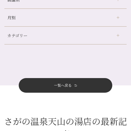
どのくらいのペースで通うのがおすすめ？
冷房の効きすぎた場所にずっといると、、、
月別
さがの温泉天山の湯店
（9）
山科駅前店24周年！
デュー阪急山田店
（24）
自律神経を整えて暑い夏を元気に過ごしましょう！
カテゴリー
伏見大手筋店
（77）
帰省前に体を整えておくメリット
2026年
北山店
（93）
夏の疲れを感じていませんか？「夏バテ爽快コース」のご紹介🌿
8月
（3）
プライベート
（815）
2025年
十三店
（136）
金券キャンペーン真っ最中です！！
7月
（11）
サロンのNEWS
（200）
四条大宮店
（108）
12月
（8）
意外と？夏にお勧めな組み合わせ☆
2024年
6月
（11）
おすすめメニュー
（98）
四条河原町店
（122）
11月
（11）
夏本番！お祭り、花火とゆめみしと…
5月
（12）
その他
（58）
12月
（11）
一覧へ戻る
四条烏丸店
（158）
2023年
10月
（9）
白髪対策(◎_◎)
4月
（11）
11月
（15）
山科駅前店
（98）
9月
（8）
みだらし豆☆
12月
（1）
3月
（14）
2022年
10月
（13）
枚方店
（106）
8月
（8）
夏こそ足のむくみ対策♪
11月
（4）
2月
（11）
9月
（13）
淀屋橋odona店
12月
（6）
（21）
7月
（9）
さがの温泉天山の湯店の最新記
2021年
10月
（5）
1月
（10）
8月
（15）
肥後橋店
11月
（5）
（26）
6月
（10）
9月
（4）
12月
（6）