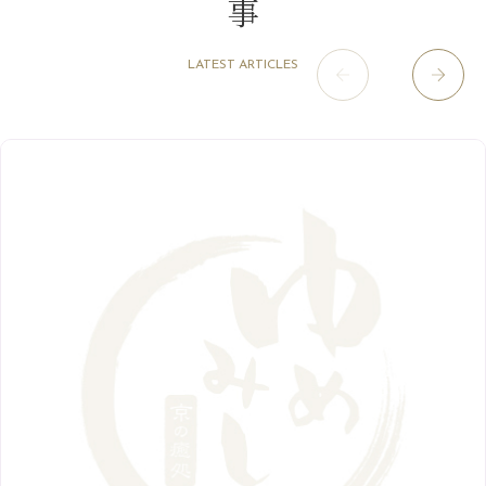
事
7月
（16）
2020年
草津店
10月
（44）
（8）
5月
（10）
8月
（5）
11月
（8）
3月
（1）
西院店
9月
（126）
（7）
4月
（12）
12月
（10）
6月
（3）
LATEST ARTICLES
2019年
10月
（9）
1月
（1）
阪急グランドビル店
8月
（7）
（18）
3月
（13）
11月
（8）
5月
（5）
9月
（8）
12月
（9）
高槻店
7月
（121）
（5）
2月
（12）
2018年
10月
（10）
4月
（6）
8月
（7）
11月
（8）
6月
（9）
1月
（9）
9月
（9）
3月
（5）
12月
（36）
7月
（9）
2017年
10月
（9）
5月
（9）
8月
（10）
2月
（5）
11月
（36）
6月
（8）
9月
（6）
4月
（6）
12月
（9）
7月
（8）
1月
（5）
2016年
10月
（23）
5月
（9）
8月
（10）
3月
（9）
11月
（17）
6月
（8）
9月
（6）
4月
（9）
12月
（18）
7月
（6）
2月
（8）
10月
（10）
5月
（10）
8月
（10）
3月
（9）
11月
（20）
6月
（8）
1月
（7）
9月
（14）
4月
（13）
7月
（9）
2月
（10）
10月
（21）
5月
（7）
8月
（13）
3月
（10）
6月
（17）
1月
（9）
9月
（15）
4月
（14）
7月
（14）
2月
（10）
5月
（23）
8月
（24）
3月
（7）
6月
（22）
1月
（9）
4月
（23）
7月
（21）
2月
（9）
5月
（21）