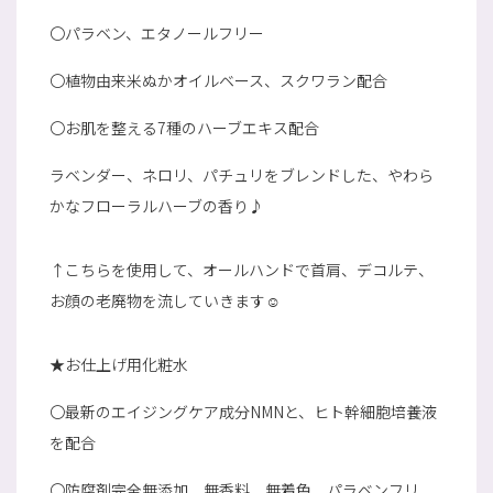
〇パラベン、エタノールフリー
〇植物由来米ぬかオイルベース、スクワラン配合
〇お肌を整える7種のハーブエキス配合
ラベンダー、ネロリ、パチュリをブレンドした、やわら
かなフローラルハーブの香り♪
↑こちらを使用して、オールハンドで首肩、デコルテ、
お顔の老廃物を流していきます☺
★お仕上げ用化粧水
〇最新のエイジングケア成分NMNと、ヒト幹細胞培養液
を配合
〇防腐剤完全無添加、無香料、無着色、パラベンフリ