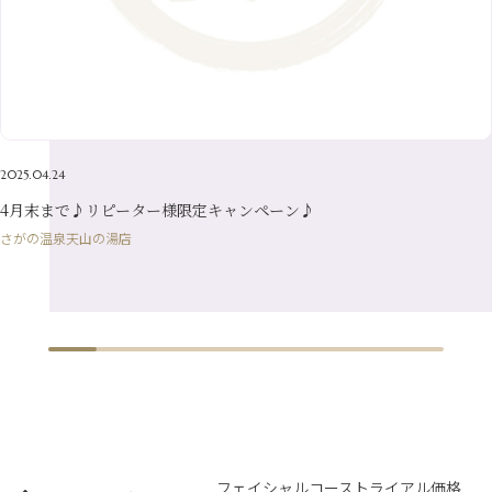
3月
（19）
6月
（15）
1月
（12）
4月
（21）
2月
（16）
5月
（13）
3月
（19）
1月
（8）
4月
（7）
2月
（16）
1月
（10）
2025.04.24
4月末まで♪リピーター様限定キャンペーン♪
さがの温泉天山の湯店
フェイシャルコーストライアル価格