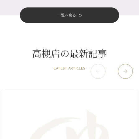
おすすめメニュー
（98）
四条河原町店
（121）
11月
（11）
白髪対策(◎_◎)
5月
（12）
その他
（58）
12月
（11）
一覧へ戻る
四条烏丸店
（158）
2023年
10月
（9）
みだらし豆☆
4月
（11）
11月
（15）
山科駅前店
（98）
9月
（8）
夏こそ足のむくみ対策♪
12月
（1）
3月
（14）
2022年
10月
（13）
枚方店
（106）
8月
（8）
７月に入りましたね(*^^*)
11月
（4）
2月
（11）
9月
（13）
淀屋橋odona店
12月
（6）
（21）
7月
（9）
高槻店の最新記事
2021年
10月
（5）
1月
（10）
8月
（15）
肥後橋店
11月
（5）
（26）
6月
（10）
9月
（4）
12月
（6）
7月
（16）
2020年
草津店
10月
（44）
（8）
5月
（10）
LATEST ARTICLES
8月
（5）
11月
（8）
3月
（1）
西院店
9月
（126）
（7）
4月
（12）
12月
（10）
6月
（3）
2019年
10月
（9）
1月
（1）
阪急グランドビル店
8月
（7）
（18）
3月
（13）
11月
（8）
5月
（5）
9月
（8）
12月
（9）
高槻店
7月
（121）
（5）
2月
（12）
2018年
10月
（10）
4月
（6）
8月
（7）
11月
（8）
6月
（9）
1月
（9）
9月
（9）
3月
（5）
12月
（36）
7月
（9）
2017年
10月
（9）
5月
（9）
8月
（10）
2月
（5）
11月
（36）
6月
（8）
9月
（6）
4月
（6）
12月
（9）
7月
（8）
1月
（5）
2016年
10月
（23）
5月
（9）
8月
（10）
3月
（9）