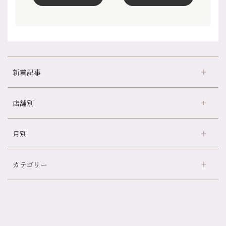
新着記事
店舗別
冷房の効きすぎた場所にずっといると、、、
山科駅前店24周年！
月別
さがの温泉天山の湯店
（9）
自律神経を整えて暑い夏を元気に過ごしましょう！
デュー阪急山田店
（24）
帰省前に体を整えておくメリット
カテゴリー
伏見大手筋店
（77）
夏の疲れを感じていませんか？「夏バテ爽快コース」のご紹介🌿
2026年
北山店
（93）
金券キャンペーン真っ最中です！！
8月
（2）
プライベート
（815）
2025年
十三店
（136）
意外と？夏にお勧めな組み合わせ☆
7月
（11）
サロンのNEWS
（200）
四条大宮店
（108）
12月
（8）
夏本番！お祭り、花火とゆめみしと…
2024年
6月
（11）