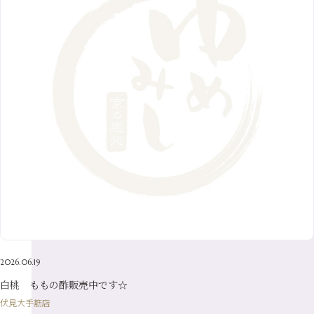
11月
（36）
6月
（8）
9月
（6）
4月
（6）
12月
（9）
7月
（8）
1月
（5）
2016年
10月
（23）
5月
（9）
8月
（10）
3月
（9）
11月
（17）
6月
（8）
9月
（6）
4月
（9）
12月
（18）
7月
（6）
2月
（8）
10月
（10）
5月
（10）
8月
（10）
3月
（9）
11月
（20）
6月
（8）
1月
（7）
9月
（14）
4月
（13）
7月
（9）
2月
（10）
10月
（21）
5月
（7）
8月
（13）
3月
（10）
6月
（17）
1月
（9）
9月
（15）
4月
（14）
7月
（14）
2月
（10）
5月
（23）
8月
（24）
3月
（7）
6月
（22）
1月
（9）
4月
（23）
7月
（21）
2月
（9）
5月
（21）
3月
（19）
6月
（15）
1月
（12）
4月
（21）
2月
（16）
5月
（13）
3月
（19）
1月
（8）
4月
（7）
2月
（16）
2026.06.19
1月
（10）
白桃 ももの酢販売中です☆
伏見大手筋店