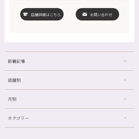
店舗詳細はこちら
お問い合わせ
新着記事
店舗別
どのくらいのペースで通うのがおすすめ？
冷房の効きすぎた場所にずっといると、、、
月別
さがの温泉天山の湯店
（9）
山科駅前店24周年！
デュー阪急山田店
（24）
自律神経を整えて暑い夏を元気に過ごしましょう！
カテゴリー
伏見大手筋店
（77）
帰省前に体を整えておくメリット
2026年
北山店
（93）
夏の疲れを感じていませんか？「夏バテ爽快コース」のご紹介🌿
8月
（3）
プライベート
（815）
2025年