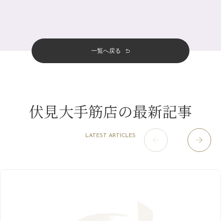
十三店
（136）
金券キャンペーン真っ最中です！！
7月
（11）
サロンのNEWS
（200）
四条大宮店
（108）
12月
（8）
意外と？夏にお勧めな組み合わせ☆
2024年
6月
（11）
おすすめメニュー
（98）
四条河原町店
（122）
11月
（11）
夏本番！お祭り、花火とゆめみしと…
5月
（12）
その他
（58）
12月
（11）
一覧へ戻る
四条烏丸店
（158）
2023年
10月
（9）
白髪対策(◎_◎)
4月
（11）
11月
（15）
山科駅前店
（98）
9月
（8）
みだらし豆☆
12月
（1）
3月
（14）
2022年
10月
（13）
枚方店
（106）
8月
（8）
夏こそ足のむくみ対策♪
11月
（4）
2月
（11）
9月
（13）
淀屋橋odona店
12月
（6）
（21）
7月
（9）
伏見大手筋店の最新記事
2021年
10月
（5）
1月
（10）
8月
（15）
肥後橋店
11月
（5）
（26）
6月
（10）
9月
（4）
12月
（6）
7月
（16）
2020年
草津店
10月
（44）
（8）
5月
（10）
LATEST ARTICLES
8月
（5）
11月
（8）
3月
（1）
西院店
9月
（126）
（7）
4月
（12）
12月
（10）
6月
（3）
2019年
10月
（9）
1月
（1）
阪急グランドビル店
8月
（7）
（18）
3月
（13）
11月
（8）
5月
（5）
9月
（8）
12月
（9）
高槻店
7月
（121）
（5）
2月
（12）
2018年
10月
（10）
4月
（6）
8月
（7）
11月
（8）
6月
（9）
1月
（9）
9月
（9）
3月
（5）
12月
（36）
7月
（9）
2017年
10月
（9）
5月
（9）
8月
（10）
2月
（5）