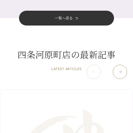
意外と？夏にお勧めな組み合わせ☆
2024年
6月
（11）
おすすめメニュー
（98）
四条河原町店
（122）
11月
（11）
夏本番！お祭り、花火とゆめみしと…
5月
（12）
その他
（58）
12月
（11）
一覧へ戻る
四条烏丸店
（158）
2023年
10月
（9）
白髪対策(◎_◎)
4月
（11）
11月
（15）
山科駅前店
（98）
9月
（8）
みだらし豆☆
12月
（1）
3月
（14）
2022年
10月
（13）
枚方店
（106）
8月
（8）
夏こそ足のむくみ対策♪
11月
（4）
2月
（11）
9月
（13）
淀屋橋odona店
12月
（6）
（21）
7月
（9）
四条河原町店の最新記事
2021年
10月
（5）
1月
（10）
8月
（15）
肥後橋店
11月
（5）
（26）
6月
（10）
9月
（4）
12月
（6）
7月
（16）
2020年
草津店
10月
（44）
（8）
5月
（10）
LATEST ARTICLES
8月
（5）
11月
（8）
3月
（1）
西院店
9月
（126）
（7）
4月
（12）
12月
（10）
6月
（3）
2019年
10月
（9）
1月
（1）
阪急グランドビル店
8月
（7）
（18）
3月
（13）
11月
（8）
5月
（5）
9月
（8）
12月
（9）
高槻店
7月
（121）
（5）
2月
（12）
2018年
10月
（10）
4月
（6）
8月
（7）
11月
（8）
6月
（9）
1月
（9）
9月
（9）
3月
（5）
12月
（36）
7月
（9）
2017年
10月
（9）
5月
（9）
8月
（10）
2月
（5）
11月
（36）
6月
（8）
9月
（6）
4月
（6）
12月
（9）
7月
（8）
1月
（5）
2016年
10月
（23）
5月
（9）