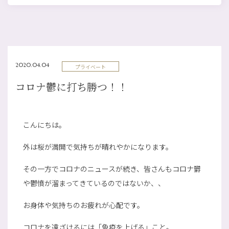
2020.04.04
プライベート
コロナ鬱に打ち勝つ！！
こんにちは。
外は桜が満開で気持ちが晴れやかになります。
その一方でコロナのニュースが続き、皆さんもコロナ欝
や鬱憤が溜まってきているのではないか、、
お身体や気持ちのお疲れが心配です。
コロナを遠ざけるには「免疫を上げる」こと。