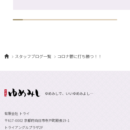
スタッフブログ一覧
コロナ鬱に打ち勝つ！！
ゆめみしで、いいゆめみよし…
有限会社 トライ
〒617-0002 京都府向日市寺戸町殿長19-1
トライアングルプラザ2F