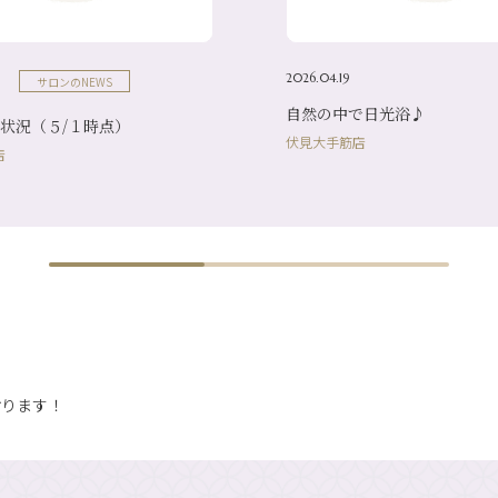
2026.04.19
サロンのNEWS
自然の中で日光浴♪
状況（５/１時点）
伏見大手筋店
店
おります！