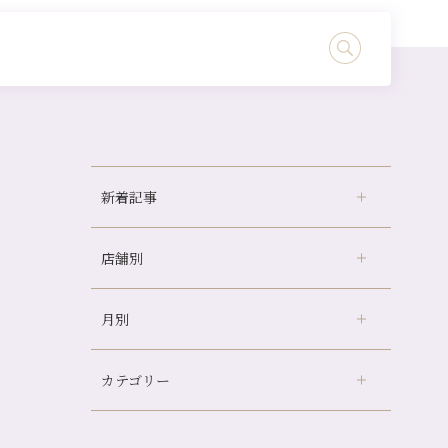
新着記事
店舗別
どのくらいのペースで通うのがおすすめ？
冷房の効きすぎた場所にずっといると、、、
月別
さがの温泉天山の湯店
（9）
山科駅前店24周年！
デュー阪急山田店
（24）
自律神経を整えて暑い夏を元気に過ごしまし
ょう！
カテゴリー
伏見大手筋店
（77）
2026年
帰省前に体を整えておくメリット
北山店
（93）
8月
（3）
夏の疲れを感じていませんか？「夏バテ爽快
プライベート
（815）
2025年