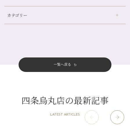
デュー阪急山田店
（24）
自律神経を整えて暑い夏を元気に過ごしましょう！
カテゴリー
伏見大手筋店
（77）
帰省前に体を整えておくメリット
2026年
北山店
（93）
夏の疲れを感じていませんか？「夏バテ爽快コース」のご紹介🌿
8月
（3）
プライベート
（815）
2025年
十三店
（136）
金券キャンペーン真っ最中です！！
7月
（11）
サロンのNEWS
（200）
四条大宮店
（108）
12月
（8）
意外と？夏にお勧めな組み合わせ☆
2024年
6月
（11）
おすすめメニュー
（98）
四条河原町店
（122）
11月
（11）
夏本番！お祭り、花火とゆめみしと…
5月
（12）
その他
（58）
12月
（11）
一覧へ戻る
四条烏丸店
（158）
2023年
10月
（9）
白髪対策(◎_◎)
4月
（11）
11月
（15）
山科駅前店
（98）
9月
（8）
みだらし豆☆
12月
（1）
3月
（14）
2022年
10月
（13）
枚方店
（106）
8月
（8）
夏こそ足のむくみ対策♪
11月
（4）
2月
（11）
9月
（13）
淀屋橋odona店
12月
（6）
（21）
7月
（9）
四条烏丸店の最新記事
2021年
10月
（5）
1月
（10）
8月
（15）
肥後橋店
11月
（5）
（26）
6月
（10）
9月
（4）
12月
（6）
7月
（16）
2020年
草津店
10月
（44）
（8）
5月
（10）
LATEST ARTICLES
8月
（5）
11月
（8）
3月
（1）
西院店
9月
（126）
（7）
4月
（12）
12月
（10）
6月
（3）
2019年
10月
（9）
1月
（1）