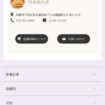
四条烏丸店
京都市下京区烏丸通四条下ル水銀屋町635 梓ビル3F
075-351-6088
12:00～21:00
店舗詳細はこちら
お問い合わせ
新着記事
店舗別
どのくらいのペースで通うのがおすすめ？
冷房の効きすぎた場所にずっといると、、、
月別
さがの温泉天山の湯店
（9）
山科駅前店24周年！