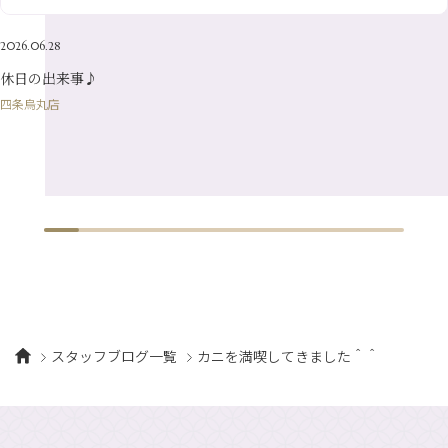
1月
（8）
4月
（7）
2月
（16）
2026.06.28
1月
（10）
休日の出来事♪
四条烏丸店
スタッフブログ一覧
カニを満喫してきました＾＾