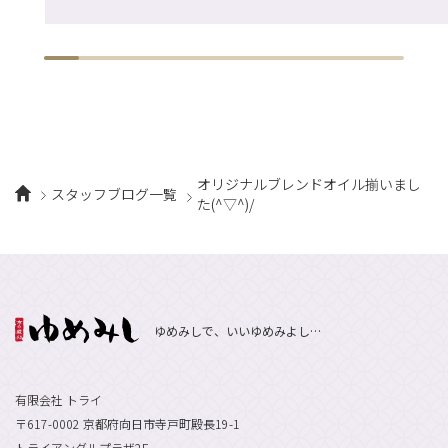
オリジナルブレンドオイル揃いまし
スタッフブログ一覧
た(^▽^)/
ゆめみしで、いいゆめみよし…
有限会社 トライ
〒617-0002 京都府向日市寺戸町殿長19-1
トライアングルプラザ2F