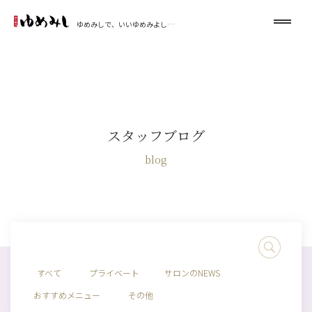
ゆめみしで、いいゆめみよし…
スタッフブログ
blog
すべて
プライベート
サロンのNEWS
おすすめメニュー
その他