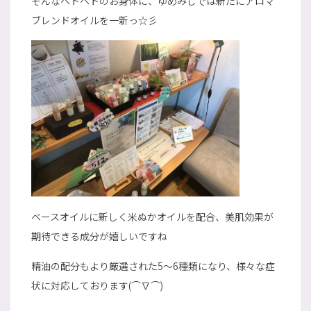
そんなヘトヘトのお身体に、ゆめみしでは新たにアロマ
ブレンドオイルを一新っ☆彡
ベースオイルに新しく米ぬかオイルを配合、美肌効果が
期待できる成分が嬉しいですね
精油の配分もより厳選された5～6種類になり、様々な症
状に対応しております(⌒∇⌒)