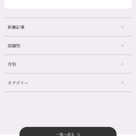
新着記事
店舗別
冷房の効きすぎた場所にずっといると、、、
山科駅前店24周年！
月別
さがの温泉天山の湯店
（9）
自律神経を整えて暑い夏を元気に過ごしましょう！
デュー阪急山田店
（24）
帰省前に体を整えておくメリット
カテゴリー
伏見大手筋店
（77）
夏の疲れを感じていませんか？「夏バテ爽快コース」のご紹介🌿
2026年
北山店
（93）
金券キャンペーン真っ最中です！！
8月
（2）
プライベート
（815）
2025年
十三店
（136）
意外と？夏にお勧めな組み合わせ☆
7月
（11）
サロンのNEWS
（200）
四条大宮店
（108）
12月
（8）
夏本番！お祭り、花火とゆめみしと…
2024年
6月
（11）
おすすめメニュー
（98）
四条河原町店
（121）
11月
（11）
白髪対策(◎_◎)
5月
（12）
その他
（58）
12月
（11）
一覧へ戻る
四条烏丸店
（158）
2023年
10月
（9）