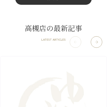
みだらし豆☆
4月
（11）
11月
（15）
山科駅前店
（98）
9月
（8）
夏こそ足のむくみ対策♪
12月
（1）
3月
（14）
2022年
10月
（13）
枚方店
（106）
8月
（8）
７月に入りましたね(*^^*)
11月
（4）
2月
（11）
9月
（13）
淀屋橋odona店
12月
（6）
（21）
7月
（9）
高槻店の最新記事
2021年
10月
（5）
1月
（10）
8月
（15）
肥後橋店
11月
（5）
（26）
6月
（10）
9月
（4）
12月
（6）
7月
（16）
2020年
草津店
10月
（44）
（8）
5月
（10）
LATEST ARTICLES
8月
（5）
11月
（8）
3月
（1）
西院店
9月
（126）
（7）
4月
（12）
12月
（10）
6月
（3）
2019年
10月
（9）
1月
（1）
阪急グランドビル店
8月
（7）
（18）
3月
（13）
11月
（8）
5月
（5）
9月
（8）
12月
（9）
高槻店
7月
（121）
（5）
2月
（12）
2018年
10月
（10）
4月
（6）
8月
（7）
11月
（8）
6月
（9）
1月
（9）
9月
（9）
3月
（5）
12月
（36）
7月
（9）
2017年
10月
（9）
5月
（9）
8月
（10）
2月
（5）
11月
（36）
6月
（8）
9月
（6）
4月
（6）
12月
（9）
7月
（8）
1月
（5）
2016年
10月
（23）
5月
（9）
8月
（10）
3月
（9）
11月
（17）
6月
（8）
9月
（6）
4月
（9）
12月
（18）
7月
（6）
2月
（8）
10月
（10）
5月
（10）
8月
（10）
3月
（9）