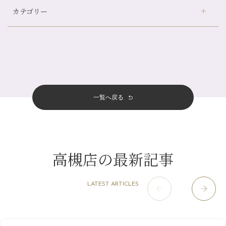
自律神経を整えて暑い夏を元気に過ごしましょう！
カテゴリー
伏見大手筋店
（77）
帰省前に体を整えておくメリット
2026年
北山店
（93）
夏の疲れを感じていませんか？「夏バテ爽快コース」のご紹介🌿
8月
（3）
プライベート
（815）
2025年
十三店
（136）
金券キャンペーン真っ最中です！！
7月
（11）
サロンのNEWS
（200）
四条大宮店
（108）
12月
（8）
意外と？夏にお勧めな組み合わせ☆
2024年
6月
（11）
おすすめメニュー
（98）
四条河原町店
（122）
11月
（11）
夏本番！お祭り、花火とゆめみしと…
5月
（12）
その他
（58）
12月
（11）
一覧へ戻る
四条烏丸店
（158）
2023年
10月
（9）
白髪対策(◎_◎)
4月
（11）
11月
（15）
山科駅前店
（98）
9月
（8）
みだらし豆☆
12月
（1）
3月
（14）
2022年
10月
（13）
枚方店
（106）
8月
（8）
夏こそ足のむくみ対策♪
11月
（4）
2月
（11）
9月
（13）
淀屋橋odona店
12月
（6）
（21）
7月
（9）
高槻店の最新記事
2021年
10月
（5）
1月
（10）
8月
（15）
肥後橋店
11月
（5）
（26）
6月
（10）
9月
（4）
12月
（6）
7月
（16）
2020年
草津店
10月
（44）
（8）
5月
（10）
LATEST ARTICLES
8月
（5）
11月
（8）
3月
（1）
西院店
9月
（126）
（7）
4月
（12）
12月
（10）
6月
（3）
2019年
10月
（9）
1月
（1）
阪急グランドビル店
8月
（7）
（18）
3月
（13）
11月
（8）
5月
（5）
9月
（8）