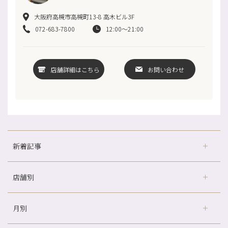
大阪府高槻市高槻町13-8 高木ビル3F
072-683-7800
12:00～21:00
店舗詳細はこちら
お問い合わせ
新着記事
店舗別
どのくらいのペースで通うのがおすすめ？
冷房の効きすぎた場所にずっといると、、、
月別
さがの温泉天山の湯店
（9）
山科駅前店24周年！
デュー阪急山田店
（24）