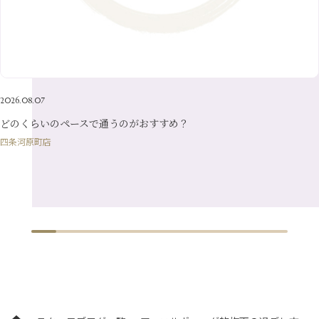
4月
（23）
7月
（21）
2月
（9）
5月
（21）
3月
（19）
6月
（15）
1月
（12）
4月
（21）
2月
（16）
5月
（13）
3月
（19）
1月
（8）
4月
（7）
2月
（16）
2026.08.07
1月
（10）
どのくらいのペースで通うのがおすすめ？
四条河原町店