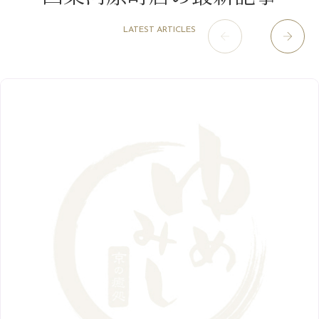
肥後橋店
11月
（5）
（26）
6月
（10）
9月
（4）
12月
（6）
7月
（16）
2020年
草津店
10月
（44）
（8）
5月
（10）
LATEST ARTICLES
8月
（5）
11月
（8）
3月
（1）
西院店
9月
（126）
（7）
4月
（12）
12月
（10）
6月
（3）
2019年
10月
（9）
1月
（1）
阪急グランドビル店
8月
（7）
（18）
3月
（13）
11月
（8）
5月
（5）
9月
（8）
12月
（9）
高槻店
7月
（121）
（5）
2月
（12）
2018年
10月
（10）
4月
（6）
8月
（7）
11月
（8）
6月
（9）
1月
（9）
9月
（9）
3月
（5）
12月
（36）
7月
（9）
2017年
10月
（9）
5月
（9）
8月
（10）
2月
（5）
11月
（36）
6月
（8）
9月
（6）
4月
（6）
12月
（9）
7月
（8）
1月
（5）
2016年
10月
（23）
5月
（9）
8月
（10）
3月
（9）
11月
（17）
6月
（8）
9月
（6）
4月
（9）
12月
（18）
7月
（6）
2月
（8）
10月
（10）
5月
（10）
8月
（10）
3月
（9）
11月
（20）
6月
（8）
1月
（7）
9月
（14）
4月
（13）
7月
（9）
2月
（10）
10月
（21）
5月
（7）
8月
（13）
3月
（10）
6月
（17）
1月
（9）
9月
（15）
4月
（14）
7月
（14）
2月
（10）
5月
（23）
8月
（24）
3月
（7）
6月
（22）
1月
（9）