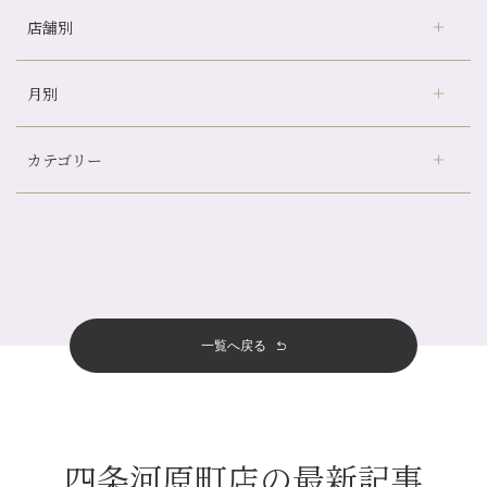
店舗別
どのくらいのペースで通うのがおすすめ？
冷房の効きすぎた場所にずっといると、、、
月別
さがの温泉天山の湯店
（9）
山科駅前店24周年！
デュー阪急山田店
（24）
自律神経を整えて暑い夏を元気に過ごしましょう！
カテゴリー
伏見大手筋店
（77）
帰省前に体を整えておくメリット
2026年
北山店
（93）
夏の疲れを感じていませんか？「夏バテ爽快コース」のご紹介🌿
8月
（3）
プライベート
（815）
2025年
十三店
（136）
金券キャンペーン真っ最中です！！
7月
（11）
サロンのNEWS
（200）
四条大宮店
（108）
12月
（8）
意外と？夏にお勧めな組み合わせ☆
2024年
6月
（11）
おすすめメニュー
（98）
四条河原町店
（122）
11月
（11）
夏本番！お祭り、花火とゆめみしと…
5月
（12）
その他
（58）
12月
（11）
一覧へ戻る
四条烏丸店
（158）
2023年
10月
（9）
白髪対策(◎_◎)
4月
（11）
11月
（15）
山科駅前店
（98）
9月
（8）
みだらし豆☆
12月
（1）
3月
（14）
2022年
10月
（13）
枚方店
（106）
8月
（8）
夏こそ足のむくみ対策♪
11月
（4）
2月
（11）
9月
（13）
淀屋橋odona店
12月
（6）
（21）
7月
（9）
四条河原町店の最新記事
2021年
10月
（5）
1月
（10）
8月
（15）