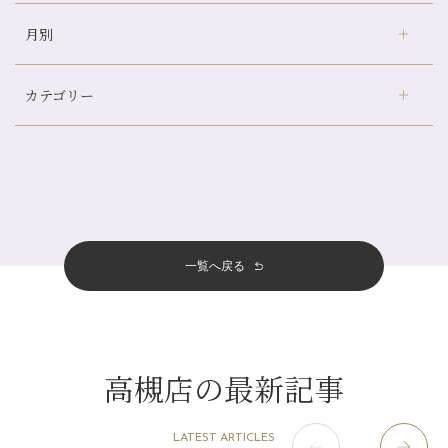
どのくらいのペースで通うのがおすすめ？
月別
さがの温泉天山の湯店
（9）
冷房の効きすぎた場所にずっといると、、、
デュー阪急山田店
（24）
山科駅前店24周年！
カテゴリー
伏見大手筋店
（77）
自律神経を整えて暑い夏を元気に過ごしましょう！
2026年
北山店
（93）
帰省前に体を整えておくメリット
8月
（4）
プライベート
（815）
2025年
十三店
（136）
夏の疲れを感じていませんか？「夏バテ爽快コース」のご紹介🌿
7月
（11）
サロンのNEWS
（201）
四条大宮店
（109）
12月
（8）
金券キャンペーン真っ最中です！！
2024年
6月
（11）
おすすめメニュー
（98）
四条河原町店
（122）
11月
（11）
意外と？夏にお勧めな組み合わせ☆
5月
（12）
その他
（58）
12月
（11）
一覧へ戻る
四条烏丸店
（158）
2023年
10月
（9）
夏本番！お祭り、花火とゆめみしと…
4月
（11）
11月
（15）
山科駅前店
（98）
9月
（8）
白髪対策(◎_◎)
12月
（1）
3月
（14）
2022年
10月
（13）
枚方店
（106）
8月
（8）
みだらし豆☆
11月
（4）
2月
（11）
9月
（13）
淀屋橋odona店
12月
（6）
（21）
7月
（9）
高槻店の最新記事
2021年
10月
（5）
1月
（10）
8月
（15）
肥後橋店
11月
（5）
（26）
6月
（10）
9月
（4）
12月
（6）
7月
（16）
2020年
草津店
10月
（44）
（8）
5月
（10）
LATEST ARTICLES
8月
（5）