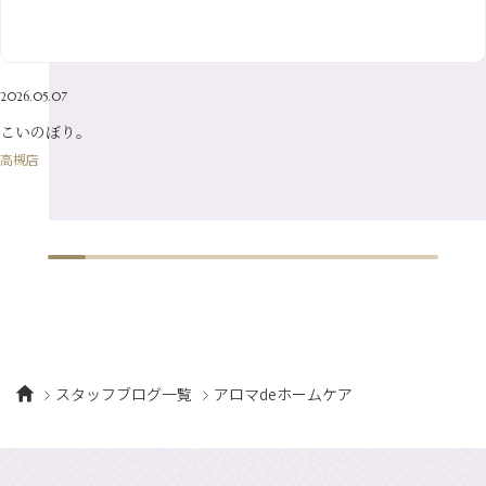
4月
（21）
2月
（16）
5月
（13）
3月
（19）
1月
（8）
4月
（7）
2月
（16）
2026.05.07
1月
（10）
こいのぼり。
高槻店
スタッフブログ一覧
アロマdeホームケア