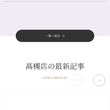
北山店
（93）
夏の疲れを感じていませんか？「夏バテ爽快コース」のご紹介🌿
8月
（3）
プライベート
（815）
2025年
十三店
（136）
金券キャンペーン真っ最中です！！
7月
（11）
サロンのNEWS
（200）
四条大宮店
（108）
12月
（8）
意外と？夏にお勧めな組み合わせ☆
2024年
6月
（11）
おすすめメニュー
（98）
四条河原町店
（122）
11月
（11）
夏本番！お祭り、花火とゆめみしと…
5月
（12）
その他
（58）
12月
（11）
一覧へ戻る
四条烏丸店
（158）
2023年
10月
（9）
白髪対策(◎_◎)
4月
（11）
11月
（15）
山科駅前店
（98）
9月
（8）
みだらし豆☆
12月
（1）
3月
（14）
2022年
10月
（13）
枚方店
（106）
8月
（8）
夏こそ足のむくみ対策♪
11月
（4）
2月
（11）
9月
（13）
淀屋橋odona店
12月
（6）
（21）
7月
（9）
高槻店の最新記事
2021年
10月
（5）
1月
（10）
8月
（15）
肥後橋店
11月
（5）
（26）
6月
（10）
9月
（4）
12月
（6）
7月
（16）
2020年
草津店
10月
（44）
（8）
5月
（10）
LATEST ARTICLES
8月
（5）
11月
（8）
3月
（1）
西院店
9月
（126）
（7）
4月
（12）
12月
（10）
6月
（3）
2019年
10月
（9）
1月
（1）
阪急グランドビル店
8月
（7）
（18）
3月
（13）
11月
（8）
5月
（5）
9月
（8）
12月
（9）
高槻店
7月
（121）
（5）
2月
（12）
2018年
10月
（10）
4月
（6）
8月
（7）
11月
（8）
6月
（9）
1月
（9）