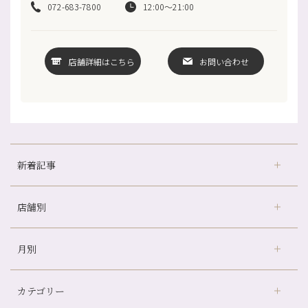
072-683-7800
12:00～21:00
店舗詳細はこちら
お問い合わせ
新着記事
店舗別
どのくらいのペースで通うのがおすすめ？
冷房の効きすぎた場所にずっといると、、、
月別
さがの温泉天山の湯店
（9）
山科駅前店24周年！
デュー阪急山田店
（24）
自律神経を整えて暑い夏を元気に過ごしましょう！
カテゴリー
伏見大手筋店
（77）
帰省前に体を整えておくメリット
2026年